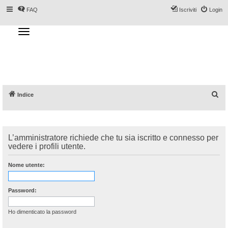
FAQ
Iscriviti
Login
T
o
g
Forum DoveSciare.it - Discussioni su
g
l
località sciistiche, impianti a fune, piste, sci
e
n
e materiali
a
v
i
g
a
C
Indice
t
i
e
o
n
r
c
L’amministratore richiede che tu sia iscritto e connesso per
a
vedere i profili utente.
Nome utente:
Password:
Ho dimenticato la password