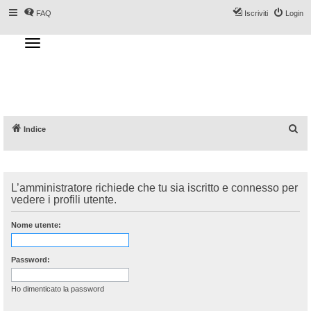
FAQ
Iscriviti
Login
T
o
g
Forum DoveSciare.it - Discussioni su
g
l
località sciistiche, impianti a fune, piste, sci
e
n
e materiali
a
v
i
g
a
C
Indice
t
i
e
o
n
r
c
L’amministratore richiede che tu sia iscritto e connesso per
a
vedere i profili utente.
Nome utente:
Password:
Ho dimenticato la password