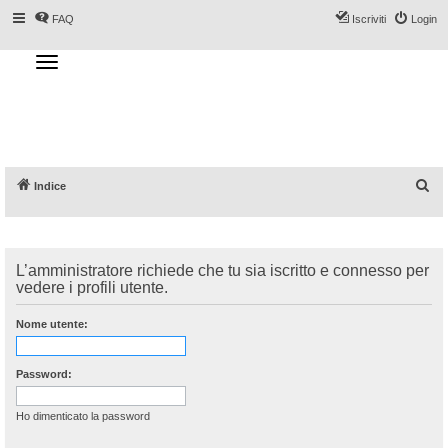
FAQ
Iscriviti
Login
T
o
g
Forum DoveSciare.it - Discussioni su
g
l
località sciistiche, impianti a fune, piste, sci
e
n
e materiali
a
v
i
g
a
C
Indice
t
i
e
o
n
r
c
L’amministratore richiede che tu sia iscritto e connesso per
a
vedere i profili utente.
Nome utente:
Password:
Ho dimenticato la password