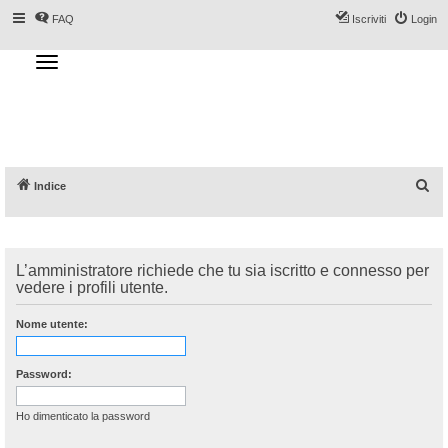
FAQ
Iscriviti
Login
T
o
g
Forum DoveSciare.it - Discussioni su
g
l
località sciistiche, impianti a fune, piste, sci
e
n
e materiali
a
v
i
g
a
C
Indice
t
i
e
o
n
r
c
L’amministratore richiede che tu sia iscritto e connesso per
a
vedere i profili utente.
Nome utente:
Password:
Ho dimenticato la password