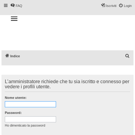
FAQ
Iscriviti
Login
T
o
g
Forum DoveSciare.it - Discussioni su
g
l
località sciistiche, impianti a fune, piste, sci
e
n
e materiali
a
v
i
g
a
C
Indice
t
i
e
o
n
r
c
L’amministratore richiede che tu sia iscritto e connesso per
a
vedere i profili utente.
Nome utente:
Password:
Ho dimenticato la password