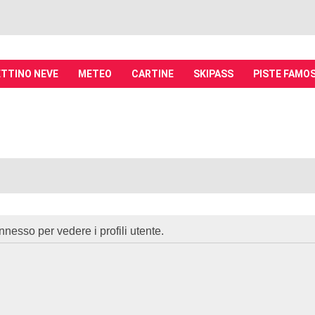
TTINO NEVE
METEO
CARTINE
SKIPASS
PISTE FAMO
it - Discussioni su località sciistiche,
piste, sci e materiali
tiche, piste sci, funivie e molto altro
nnesso per vedere i profili utente.