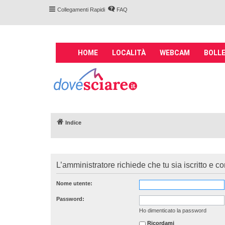
Collegamenti Rapidi
FAQ
M
HOME
LOCALITÀ
WEBCAM
BOLLE
a
i
Forum DoveSciare.
n
impianti a fune, 
n
Parliamo nel forum di località sciis
a
v
Indice
i
g
a
t
L’amministratore richiede che tu sia iscritto e co
i
o
Nome utente:
n
Password:
Ho dimenticato la password
Ricordami