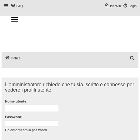
FAQ
Iscriviti
Login
T
o
g
Forum DoveSciare.it - Discussioni su
g
l
località sciistiche, impianti a fune, piste, sci
e
n
e materiali
a
v
i
g
a
C
Indice
t
i
e
o
n
r
c
L’amministratore richiede che tu sia iscritto e connesso per
a
vedere i profili utente.
Nome utente:
Password:
Ho dimenticato la password