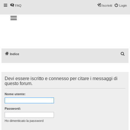
FAQ
Iscriviti
Login
T
o
g
Forum DoveSciare.it - Discussioni su
g
l
località sciistiche, impianti a fune, piste, sci
e
n
e materiali
a
v
i
g
a
C
Indice
t
i
e
o
n
r
c
Devi essere iscritto e connesso per citare i messaggi di
a
questo forum.
Nome utente:
Password:
Ho dimenticato la password