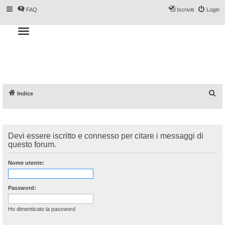
FAQ
Iscriviti
Login
T
o
g
Forum DoveSciare.it - Discussioni su
g
l
località sciistiche, impianti a fune, piste, sci
e
n
e materiali
a
v
i
g
a
C
Indice
t
i
e
o
n
r
c
Devi essere iscritto e connesso per citare i messaggi di
a
questo forum.
Nome utente:
Password:
Ho dimenticato la password