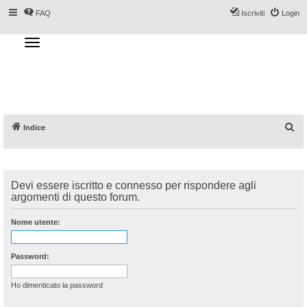
FAQ
Iscriviti
Login
T
o
g
Forum DoveSciare.it - Discussioni su
g
l
località sciistiche, impianti a fune, piste, sci
e
n
e materiali
a
v
i
g
a
C
Indice
t
i
e
o
n
r
c
Devi essere iscritto e connesso per rispondere agli
a
argomenti di questo forum.
Nome utente:
Password:
Ho dimenticato la password