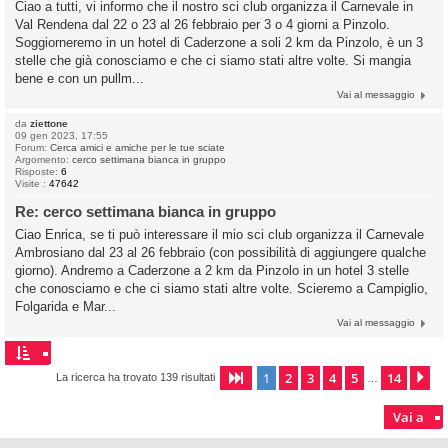
Ciao a tutti, vi informo che il nostro sci club organizza il Carnevale in
Val Rendena dal 22 o 23 al 26 febbraio per 3 o 4 giorni a Pinzolo.
Soggiorneremo in un hotel di Caderzone a soli 2 km da Pinzolo, è un 3
stelle che già conosciamo e che ci siamo stati altre volte. Si mangia
bene e con un pullm...
Vai al messaggio
da
ziettone
09 gen 2023, 17:55
Forum:
Cerca amici e amiche per le tue sciate
Argomento:
cerco settimana bianca in gruppo
Risposte:
6
Visite :
47642
Re: cerco settimana bianca in gruppo
Ciao Enrica, se ti può interessare il mio sci club organizza il Carnevale
Ambrosiano dal 23 al 26 febbraio (con possibilità di aggiungere qualche
giorno). Andremo a Caderzone a 2 km da Pinzolo in un hotel 3 stelle
che conosciamo e che ci siamo stati altre volte. Scieremo a Campiglio,
Folgarida e Mar...
Vai al messaggio
1
2
3
4
5
14
Pagina
1
di
14
Pr
La ricerca ha trovato 139 risultati
…
Vai a