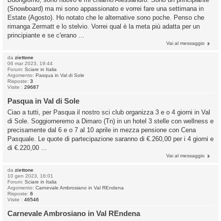
(Snowboard) ma mi sono appassionato e vorrei fare una settimana in
Estate (Agosto). Ho notato che le alternative sono poche. Penso che
rimanga Zermatt e lo stelvio. Vorrei qual è la meta più adatta per un
principiante e se c'erano ...
Vai al messaggio
da
ziettone
06 mar 2023, 19:44
Forum:
Sciare in Italia
Argomento:
Pasqua in Val di Sole
Risposte:
3
Visite :
29687
Pasqua in Val di Sole
Ciao a tutti, per Pasqua il nostro sci club organizza 3 e o 4 giorni in Val
di Sole. Soggiorneremo a Dimaro (Tn) in un hotel 3 stelle con wellness e
precisamente dal 6 e o 7 al 10 aprile in mezza pensione con Cena
Pasquale. Le quote di partecipazione saranno di €.260,00 per i 4 giorni e
di €.220,00 ...
Vai al messaggio
da
ziettone
10 gen 2023, 16:01
Forum:
Sciare in Italia
Argomento:
Carnevale Ambrosiano in Val REndena
Risposte:
6
Visite :
46546
Carnevale Ambrosiano in Val REndena