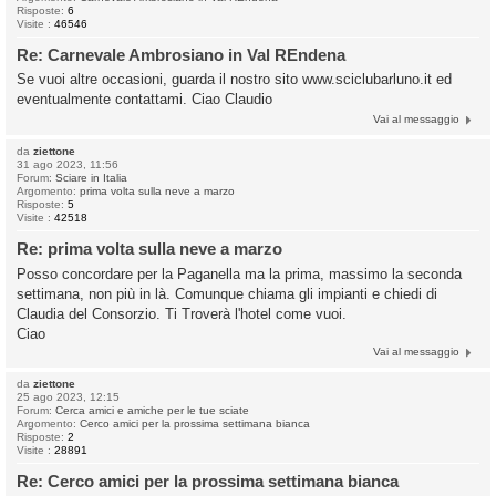
Risposte:
6
Visite :
46546
Re: Carnevale Ambrosiano in Val REndena
Se vuoi altre occasioni, guarda il nostro sito www.sciclubarluno.it ed
eventualmente contattami. Ciao Claudio
Vai al messaggio
da
ziettone
31 ago 2023, 11:56
Forum:
Sciare in Italia
Argomento:
prima volta sulla neve a marzo
Risposte:
5
Visite :
42518
Re: prima volta sulla neve a marzo
Posso concordare per la Paganella ma la prima, massimo la seconda
settimana, non più in là. Comunque chiama gli impianti e chiedi di
Claudia del Consorzio. Ti Troverà l'hotel come vuoi.
Ciao
Vai al messaggio
da
ziettone
25 ago 2023, 12:15
Forum:
Cerca amici e amiche per le tue sciate
Argomento:
Cerco amici per la prossima settimana bianca
Risposte:
2
Visite :
28891
Re: Cerco amici per la prossima settimana bianca