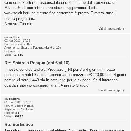
Ciao sono Ziettone, responsabile di uno sci club della provincia di
Milano. Se ti può interessare stiamo aggiornando il sito
www.sciclubarluno.it
entro fine settembre è pronto. Troverai tutto il
nostro programma.
A presto Claudio
Vai al messaggio
da
ziettone
03 lug 2023, 17:21
Forum:
Sciare in Italia
Argomento:
Sciare a Pasqua (dal 6 al 10)
Risposte:
2
Visite :
27839
Re: Sciare a Pasqua (dal 6 al 10)
Il nostro sci club andrà a Predazzo (TN) per 3 o 4 giorni in mezza
pensione in hotel 3 stelle superior ad ub prezzo di €.220,00 per i 4 giorni
perché ci sarà il 4=3 sia in hotel che per lo skipass. Se ti interessa
guarda il sito
www.scipregnana.it
A presto Claudio
Vai al messaggio
da
ziettone
01 mag 2023, 15:53
Forum:
Sciare in Italia
Argomento:
Sci Estivo
Risposte:
5
Visite :
30742
Re: Sci Estivo
Buongiorno, sono nuovo e mi chiamo Alessandro. Sono un principiante