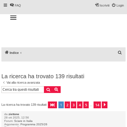
FAQ
Iscriviti
Login
T
o
g
Forum DoveSciare.it - Discussioni su
g
l
località sciistiche, impianti a fune, piste, sci
e
n
e materiali
a
v
i
g
a
C
Indice
t
i
e
o
n
r
c
La ricerca ha trovato 139 risultati
a
Vai alla ricerca avanzata
Cerca
Ricerca avanzata
1
2
3
4
5
14
Pagina
1
di
14
Prossimo
La ricerca ha trovato 139 risultati
…
da
ziettone
28 ott 2025, 12:56
Forum:
Sciare in Italia
Argomento:
Programma 2025/26