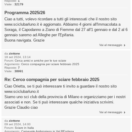
Risposte:
1
Visite :
32179
Programma 2025/26
Ciao a tutti, volevo ricordare a tutti gli interessati che il nostro sito
www.sciclubarluno.it è aggiornato. Abbiamo 4 giorni all'Immacolata a
Soraga, il Capodanno a Ziano di Fiemme dal 27 all'1 gennaio e dal 2 al 6
gennaio saremo ad Alleghe per l'Epifania.
Buona navigata. Grazie
Vai al messaggio
da
ziettone
18 set 2024, 13:14
Forum:
Cerca amici e amiche per le tue sciate
Argomento:
Cerco compagnia per sciare febbraio 2025
Risposte:
7
Visite :
38991
Re: Cerco compagnia per sciare febbraio 2025
Ciao Orietta, se ti può interessare ti invito a guardare il nostro sito
www.sciclubarluno.it
Siamo uno sci club della provincia di Milano e organizziamo per i nostri
associati e non. Se ti può interessare qualche iniziativa scrivimi.
Grazie Claudio ciao
Vai al messaggio
da
ziettone
09 set 2024, 14:00
Forum:
Sciare in Italia
Argomento:
Carnevale Ambrosiano in Val REndena