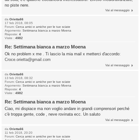
no piste nere.
Vai al messaggio
da
Orietta66
17 feb 2018, 08:05
Forum:
Cerca amici e amiche per le tue sciate
Argomento:
Settimana bianca a marzo Moena
Risposte:
4
Visite :
4982
Re: Settimana bianca a marzo Moena
Ok no problem x me . Ti lascio la mia mail x metterci d'accordo:
Croce.orietta@gmail.com
Vai al messaggio
da
Orietta66
13 feb 2018, 08:32
Forum:
Cerca amici e amiche per le tue sciate
Argomento:
Settimana bianca a marzo Moena
Risposte:
4
Visite :
4982
Re: Settimana bianca a marzo Moena
Ciao, mi dispiace ma non voglio andare in grandi comprensori perché
c'è troppa gente, code , neve rovinata ecc. Un saluto
Vai al messaggio
da
Orietta66
11 feb 2018, 20:20
Forum:
Cerca amici e amiche per le tue sciate