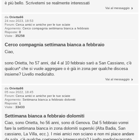
è più bello. Scrivetemi se realmente interessati
Vai al messaggio
da
Orietta66
24 nov 2023, 18:53
Forum:
Cerca amici e amiche per le tue sciate
Argomento:
Cerco compagnia settimana bianca a febbraio
Risposte:
0
Visite :
35258
Cerco compagnia settimana bianca a febbraio
Ciao,
sono Orietta, ho 57 anni, dal 4 al 10 febbraio sarò a San Cassiano, c'è
qualcun* che si vuole aggregare o è già in zona per qualche discesa
insieme? Livello medio/alto.
Vai al messaggio
da
Orietta66
05 nov 2022, 18:45
Forum:
Cerca amici e amiche per le tue sciate
Argomento:
Settimana bianca a febbraio dolomiti
Risposte:
1
Visite :
33433
Settimana bianca a febbraio dolomiti
Ciao, sono Orietta, ho 56 anni, sono di Genova. Dal 5 febbraio vorrei
fare la settimana bianca in zona dolomiti superski (Alta Badia, San
cassiano, La Villa, ecc.). I miei amici non sciano e non mi piace andare
da sola, c'è qualche coetaneo/a interessato/a? Livello medio/avanzato,