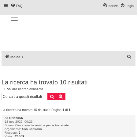
FAQ
Iscriviti
Login
T
o
g
Forum DoveSciare.it - Discussioni su
g
l
località sciistiche, impianti a fune, piste, sci
e
n
e materiali
a
v
i
g
a
C
Indice
t
i
e
o
n
r
c
La ricerca ha trovato 10 risultati
a
Vai alla ricerca avanzata
Cerca
Ricerca avanzata
La ricerca ha trovato 10 risultati • Pagina
1
di
1
da
Orietta66
12 nov 2025, 09:23
Forum:
Cerca amici e amiche per le tue sciate
Argomento:
San Cassiano
Risposte:
2
Visite :
28369