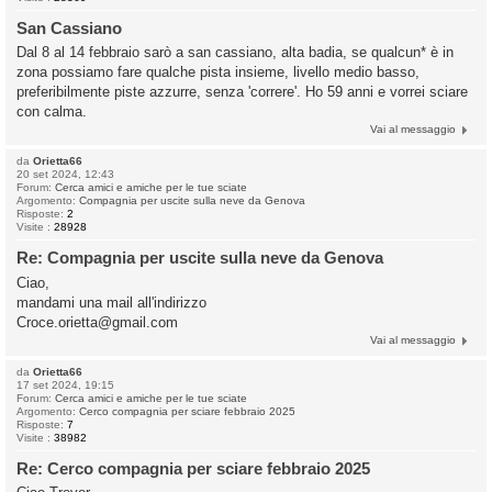
San Cassiano
Dal 8 al 14 febbraio sarò a san cassiano, alta badia, se qualcun* è in
zona possiamo fare qualche pista insieme, livello medio basso,
preferibilmente piste azzurre, senza 'correre'. Ho 59 anni e vorrei sciare
con calma.
Vai al messaggio
da
Orietta66
20 set 2024, 12:43
Forum:
Cerca amici e amiche per le tue sciate
Argomento:
Compagnia per uscite sulla neve da Genova
Risposte:
2
Visite :
28928
Re: Compagnia per uscite sulla neve da Genova
Ciao,
mandami una mail all'indirizzo
Croce.orietta@gmail.com
Vai al messaggio
da
Orietta66
17 set 2024, 19:15
Forum:
Cerca amici e amiche per le tue sciate
Argomento:
Cerco compagnia per sciare febbraio 2025
Risposte:
7
Visite :
38982
Re: Cerco compagnia per sciare febbraio 2025