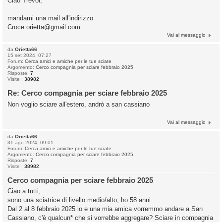
Ciao Trevor,
mandami una mail all'indirizzo
Croce.orietta@gmail.com
Vai al messaggio
da
Orietta66
15 set 2024, 07:27
Forum:
Cerca amici e amiche per le tue sciate
Argomento:
Cerco compagnia per sciare febbraio 2025
Risposte:
7
Visite :
38982
Re: Cerco compagnia per sciare febbraio 2025
Non voglio sciare all'estero, andrò a san cassiano
Vai al messaggio
da
Orietta66
31 ago 2024, 09:01
Forum:
Cerca amici e amiche per le tue sciate
Argomento:
Cerco compagnia per sciare febbraio 2025
Risposte:
7
Visite :
38982
Cerco compagnia per sciare febbraio 2025
Ciao a tutti,
sono una sciatrice di livello medio/alto, ho 58 anni.
Dal 2 al 8 febbraio 2025 io e una mia amica vorremmo andare a San
Cassiano, c'è qualcun* che si vorrebbe aggregare? Sciare in compagnia