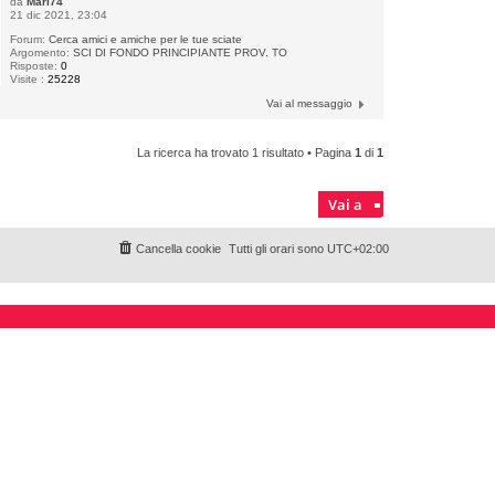
da
Mari74
21 dic 2021, 23:04
Forum:
Cerca amici e amiche per le tue sciate
Argomento:
SCI DI FONDO PRINCIPIANTE PROV. TO
Risposte:
0
Visite :
25228
Vai al messaggio
La ricerca ha trovato 1 risultato • Pagina
1
di
1
Vai a
Cancella cookie
Tutti gli orari sono
UTC+02:00