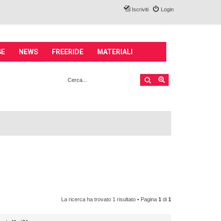
Iscriviti
Login
SE
NEWS
FREERIDE
MATERIALI
Cerca
Ricerca avanzata
La ricerca ha trovato 1 risultato • Pagina
1
di
1