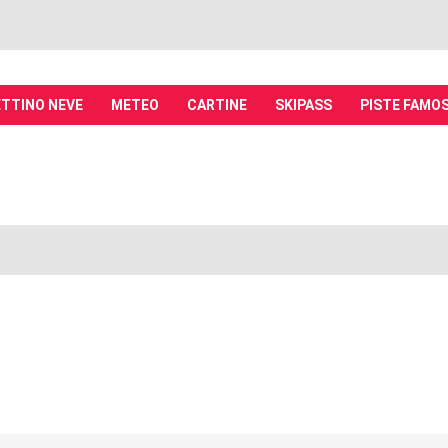
TTINO NEVE
METEO
CARTINE
SKIPASS
PISTE FAMO
it - Discussioni su località sciistiche,
piste, sci e materiali
tiche, piste sci, funivie e molto altro