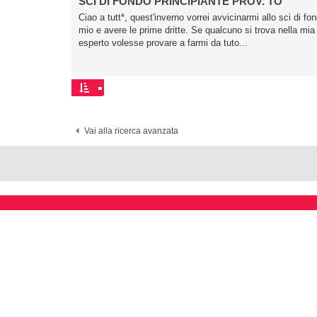
SCI DI FONDO PRINCIPIANTE PROV. TO
Ciao a tutt*, quest'inverno vorrei avvicinarmi allo sci di 
mio e avere le prime dritte. Se qualcuno si trova nella m
esperto volesse provare a farmi da tuto...
Vai alla ricerca avanzata