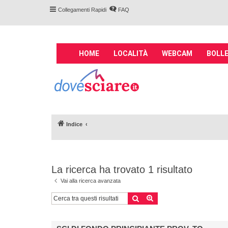
Collegamenti Rapidi
FAQ
M
HOME
LOCALITÀ
WEBCAM
BOLLE
a
i
Forum DoveSciare.
n
impianti a fune, 
n
Parliamo nel forum di località sciis
a
v
Indice
i
g
a
t
La ricerca ha trovato 1 risultato
i
o
Vai alla ricerca avanzata
n
Cerca
Ricerca avanzata