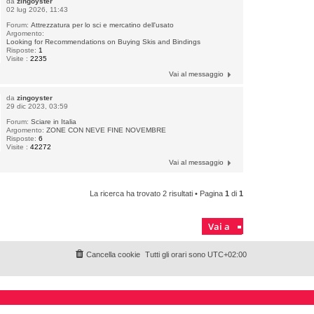
da
zingoyster
02 lug 2026, 11:43
Forum:
Attrezzatura per lo sci e mercatino dell'usato
Argomento:
Looking for Recommendations on Buying Skis and Bindings
Risposte:
1
Visite :
2235
Vai al messaggio
da
zingoyster
29 dic 2023, 03:59
Forum:
Sciare in Italia
Argomento:
ZONE CON NEVE FINE NOVEMBRE
Risposte:
6
Visite :
42272
Vai al messaggio
La ricerca ha trovato 2 risultati • Pagina
1
di
1
Vai a
Cancella cookie
Tutti gli orari sono
UTC+02:00