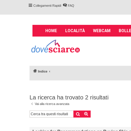
Collegamenti Rapidi
FAQ
M
HOME
LOCALITÀ
WEBCAM
BOLLE
a
i
Forum DoveSciare.
n
impianti a fune, 
n
Parliamo nel forum di località sciis
a
v
Indice
i
g
a
t
La ricerca ha trovato 2 risultati
i
o
Vai alla ricerca avanzata
n
Cerca
Ricerca avanzata