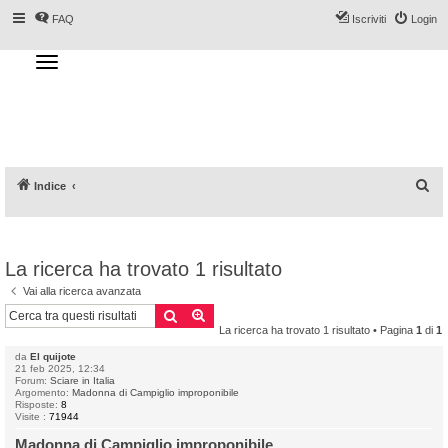
FAQ
Iscriviti
Login
T
o
g
Forum DoveSciare.it - Discussioni su
g
l
località sciistiche, impianti a fune, piste, sci
e
n
e materiali
a
v
i
g
a
C
Indice
t
i
e
o
n
r
c
La ricerca ha trovato 1 risultato
a
Vai alla ricerca avanzata
Cerca
Ricerca avanzata
La ricerca ha trovato 1 risultato • Pagina
1
di
1
da
El quijote
21 feb 2025, 12:34
Forum:
Sciare in Italia
Argomento:
Madonna di Campiglio improponibile
Risposte:
8
Visite :
71944
Madonna di Campiglio improponibile