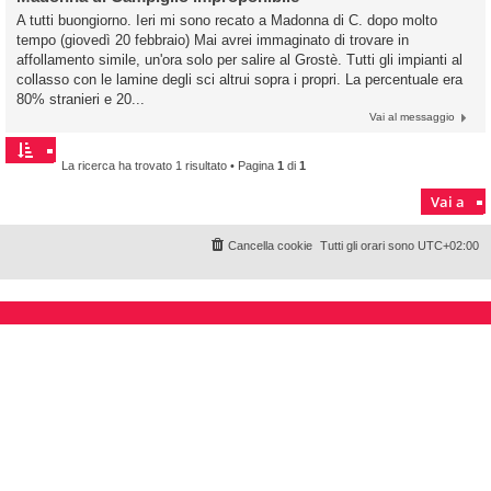
A tutti buongiorno. Ieri mi sono recato a Madonna di C. dopo molto
tempo (giovedì 20 febbraio) Mai avrei immaginato di trovare in
affollamento simile, un'ora solo per salire al Grostè. Tutti gli impianti al
collasso con le lamine degli sci altrui sopra i propri. La percentuale era
80% stranieri e 20...
Vai al messaggio
La ricerca ha trovato 1 risultato • Pagina
1
di
1
Vai a
Cancella cookie
Tutti gli orari sono
UTC+02:00