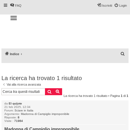
FAQ
Iscriviti
Login
T
o
g
Forum DoveSciare.it - Discussioni su
g
l
località sciistiche, impianti a fune, piste, sci
e
n
e materiali
a
v
i
g
a
C
Indice
t
i
e
o
n
r
c
La ricerca ha trovato 1 risultato
a
Vai alla ricerca avanzata
Cerca
Ricerca avanzata
La ricerca ha trovato 1 risultato • Pagina
1
di
1
da
El quijote
21 feb 2025, 12:34
Forum:
Sciare in Italia
Argomento:
Madonna di Campiglio improponibile
Risposte:
8
Visite :
71984
Madonna di Campiglio improponibile