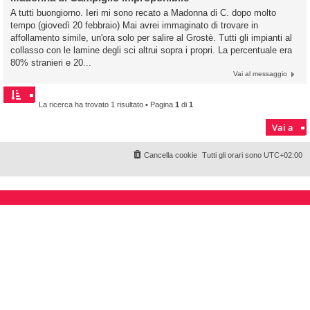
A tutti buongiorno. Ieri mi sono recato a Madonna di C. dopo molto
tempo (giovedì 20 febbraio) Mai avrei immaginato di trovare in
affollamento simile, un'ora solo per salire al Grostè. Tutti gli impianti al
collasso con le lamine degli sci altrui sopra i propri. La percentuale era
80% stranieri e 20...
Vai al messaggio
La ricerca ha trovato 1 risultato • Pagina
1
di
1
Vai a
Cancella cookie
Tutti gli orari sono
UTC+02:00