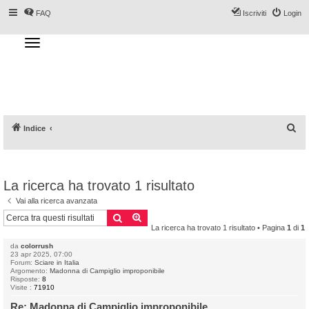
FAQ
Iscriviti
Login
T
o
g
Forum DoveSciare.it - Discussioni su
g
l
località sciistiche, impianti a fune, piste, sci
e
n
e materiali
a
v
i
g
a
C
Indice
t
i
e
o
n
r
c
La ricerca ha trovato 1 risultato
a
Vai alla ricerca avanzata
Cerca
Ricerca avanzata
La ricerca ha trovato 1 risultato • Pagina
1
di
1
da
colorrush
23 apr 2025, 07:00
Forum:
Sciare in Italia
Argomento:
Madonna di Campiglio improponibile
Risposte:
8
Visite :
71910
Re: Madonna di Campiglio improponibile