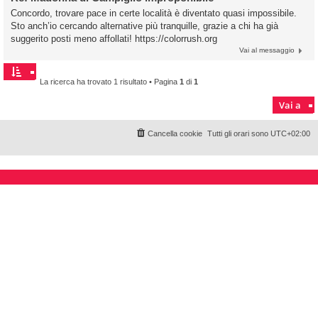
Concordo, trovare pace in certe località è diventato quasi impossibile.
Sto anch’io cercando alternative più tranquille, grazie a chi ha già
suggerito posti meno affollati! https://colorrush.org
Vai al messaggio
La ricerca ha trovato 1 risultato • Pagina
1
di
1
Vai a
Cancella cookie
Tutti gli orari sono
UTC+02:00