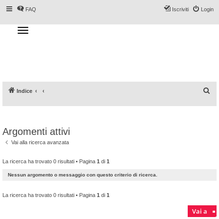
FAQ
Iscriviti
Login
T
o
g
Forum DoveSciare.it - Discussioni su
g
l
località sciistiche, impianti a fune, piste, sci
e
n
e materiali
a
v
i
g
a
C
Indice
t
i
e
o
n
r
c
Argomenti attivi
a
Vai alla ricerca avanzata
La ricerca ha trovato 0 risultati • Pagina
1
di
1
Nessun argomento o messaggio con questo criterio di ricerca.
La ricerca ha trovato 0 risultati • Pagina
1
di
1
Vai a