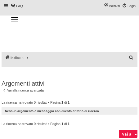
FAQ
Iscriviti
Login
T
o
g
Forum DoveSciare.it - Discussioni su
g
l
località sciistiche, impianti a fune, piste, sci
e
n
e materiali
a
v
i
g
a
C
Indice
t
i
e
o
n
r
c
Argomenti attivi
a
Vai alla ricerca avanzata
La ricerca ha trovato 0 risultati • Pagina
1
di
1
Nessun argomento o messaggio con questo criterio di ricerca.
La ricerca ha trovato 0 risultati • Pagina
1
di
1
Vai a