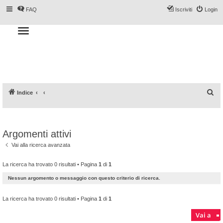
FAQ
Iscriviti
Login
T
o
g
Forum DoveSciare.it - Discussioni su
g
l
località sciistiche, impianti a fune, piste, sci
e
n
e materiali
a
v
i
g
a
C
Indice
t
i
e
o
n
r
c
Argomenti attivi
a
Vai alla ricerca avanzata
La ricerca ha trovato 0 risultati • Pagina
1
di
1
Nessun argomento o messaggio con questo criterio di ricerca.
La ricerca ha trovato 0 risultati • Pagina
1
di
1
Vai a