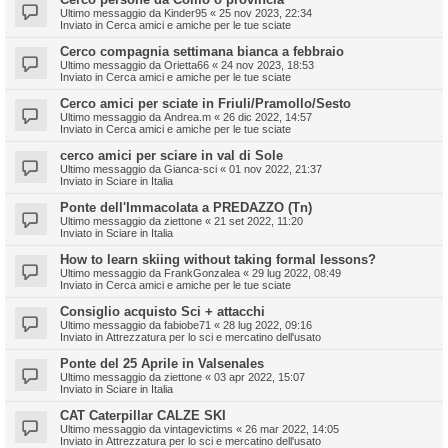
Ultimo messaggio da
Kinder95
«
25 nov 2023, 22:34
Inviato in
Cerca amici e amiche per le tue sciate
Cerco compagnia settimana bianca a febbraio
Ultimo messaggio da
Orietta66
«
24 nov 2023, 18:53
Inviato in
Cerca amici e amiche per le tue sciate
Cerco amici per sciate in Friuli/Pramollo/Sesto
Ultimo messaggio da
Andrea.m
«
26 dic 2022, 14:57
Inviato in
Cerca amici e amiche per le tue sciate
cerco amici per sciare in val di Sole
Ultimo messaggio da
Gianca-sci
«
01 nov 2022, 21:37
Inviato in
Sciare in Italia
Ponte dell'Immacolata a PREDAZZO (Tn)
Ultimo messaggio da
ziettone
«
21 set 2022, 11:20
Inviato in
Sciare in Italia
How to learn skiing without taking formal lessons?
Ultimo messaggio da
FrankGonzalea
«
29 lug 2022, 08:49
Inviato in
Cerca amici e amiche per le tue sciate
Consiglio acquisto Sci + attacchi
Ultimo messaggio da
fabiobe71
«
28 lug 2022, 09:16
Inviato in
Attrezzatura per lo sci e mercatino dell'usato
Ponte del 25 Aprile in Valsenales
Ultimo messaggio da
ziettone
«
03 apr 2022, 15:07
Inviato in
Sciare in Italia
CAT Caterpillar CALZE SKI
Ultimo messaggio da
vintagevictims
«
26 mar 2022, 14:05
Inviato in
Attrezzatura per lo sci e mercatino dell'usato