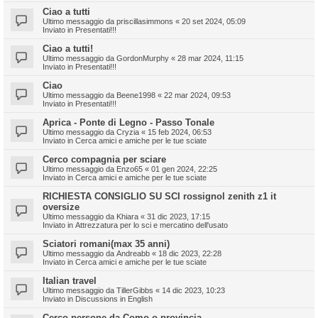
Ciao a tutti
Ultimo messaggio da
priscillasimmons
«
20 set 2024, 05:09
Inviato in
Presentati!!!
Ciao a tutti!
Ultimo messaggio da
GordonMurphy
«
28 mar 2024, 11:15
Inviato in
Presentati!!!
Ciao
Ultimo messaggio da
Beene1998
«
22 mar 2024, 09:53
Inviato in
Presentati!!!
Aprica - Ponte di Legno - Passo Tonale
Ultimo messaggio da
Cryzia
«
15 feb 2024, 06:53
Inviato in
Cerca amici e amiche per le tue sciate
Cerco compagnia per sciare
Ultimo messaggio da
Enzo65
«
01 gen 2024, 22:25
Inviato in
Cerca amici e amiche per le tue sciate
RICHIESTA CONSIGLIO SU SCI rossignol zenith z1 it
oversize
Ultimo messaggio da
Khiara
«
31 dic 2023, 17:15
Inviato in
Attrezzatura per lo sci e mercatino dell'usato
Sciatori romani(max 35 anni)
Ultimo messaggio da
Andreabb
«
18 dic 2023, 22:28
Inviato in
Cerca amici e amiche per le tue sciate
Italian travel
Ultimo messaggio da
TillerGibbs
«
14 dic 2023, 10:23
Inviato in
Discussions in English
Cerco persone da Como o provincia