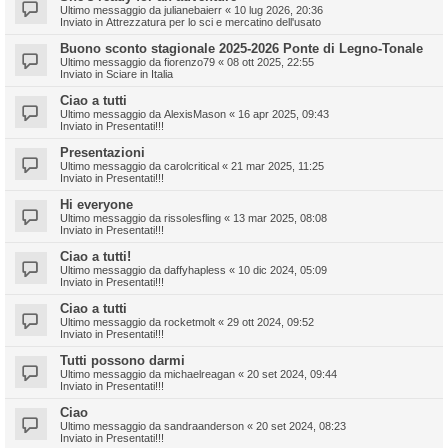
Ultimo messaggio da
julianebaierr
«
10 lug 2026, 20:36
Inviato in
Attrezzatura per lo sci e mercatino dell'usato
Buono sconto stagionale 2025-2026 Ponte di Legno-Tonale
Ultimo messaggio da
fiorenzo79
«
08 ott 2025, 22:55
Inviato in
Sciare in Italia
Ciao a tutti
Ultimo messaggio da
AlexisMason
«
16 apr 2025, 09:43
Inviato in
Presentati!!!
Presentazioni
Ultimo messaggio da
carolcritical
«
21 mar 2025, 11:25
Inviato in
Presentati!!!
Hi everyone
Ultimo messaggio da
rissolesfling
«
13 mar 2025, 08:08
Inviato in
Presentati!!!
Ciao a tutti!
Ultimo messaggio da
daffyhapless
«
10 dic 2024, 05:09
Inviato in
Presentati!!!
Ciao a tutti
Ultimo messaggio da
rocketmolt
«
29 ott 2024, 09:52
Inviato in
Presentati!!!
Tutti possono darmi
Ultimo messaggio da
michaelreagan
«
20 set 2024, 09:44
Inviato in
Presentati!!!
Ciao
Ultimo messaggio da
sandraanderson
«
20 set 2024, 08:23
Inviato in
Presentati!!!