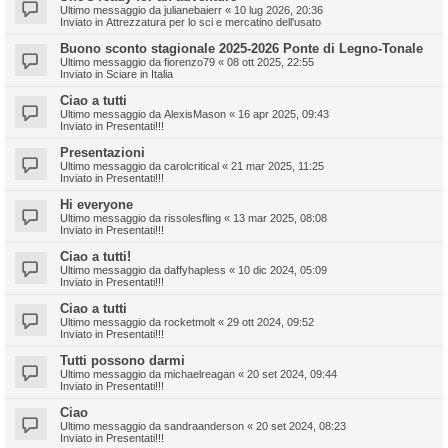
Ultimo messaggio da
julianebaierr
«
10 lug 2026, 20:36
Inviato in
Attrezzatura per lo sci e mercatino dell'usato
Buono sconto stagionale 2025-2026 Ponte di Legno-Tonale
Ultimo messaggio da
fiorenzo79
«
08 ott 2025, 22:55
Inviato in
Sciare in Italia
Ciao a tutti
Ultimo messaggio da
AlexisMason
«
16 apr 2025, 09:43
Inviato in
Presentati!!!
Presentazioni
Ultimo messaggio da
carolcritical
«
21 mar 2025, 11:25
Inviato in
Presentati!!!
Hi everyone
Ultimo messaggio da
rissolesfling
«
13 mar 2025, 08:08
Inviato in
Presentati!!!
Ciao a tutti!
Ultimo messaggio da
daffyhapless
«
10 dic 2024, 05:09
Inviato in
Presentati!!!
Ciao a tutti
Ultimo messaggio da
rocketmolt
«
29 ott 2024, 09:52
Inviato in
Presentati!!!
Tutti possono darmi
Ultimo messaggio da
michaelreagan
«
20 set 2024, 09:44
Inviato in
Presentati!!!
Ciao
Ultimo messaggio da
sandraanderson
«
20 set 2024, 08:23
Inviato in
Presentati!!!