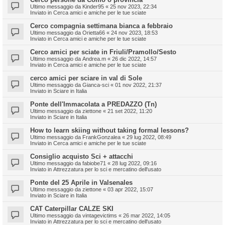
Ultimo messaggio da
Kinder95
«
25 nov 2023, 22:34
Inviato in
Cerca amici e amiche per le tue sciate
Cerco compagnia settimana bianca a febbraio
Ultimo messaggio da
Orietta66
«
24 nov 2023, 18:53
Inviato in
Cerca amici e amiche per le tue sciate
Cerco amici per sciate in Friuli/Pramollo/Sesto
Ultimo messaggio da
Andrea.m
«
26 dic 2022, 14:57
Inviato in
Cerca amici e amiche per le tue sciate
cerco amici per sciare in val di Sole
Ultimo messaggio da
Gianca-sci
«
01 nov 2022, 21:37
Inviato in
Sciare in Italia
Ponte dell'Immacolata a PREDAZZO (Tn)
Ultimo messaggio da
ziettone
«
21 set 2022, 11:20
Inviato in
Sciare in Italia
How to learn skiing without taking formal lessons?
Ultimo messaggio da
FrankGonzalea
«
29 lug 2022, 08:49
Inviato in
Cerca amici e amiche per le tue sciate
Consiglio acquisto Sci + attacchi
Ultimo messaggio da
fabiobe71
«
28 lug 2022, 09:16
Inviato in
Attrezzatura per lo sci e mercatino dell'usato
Ponte del 25 Aprile in Valsenales
Ultimo messaggio da
ziettone
«
03 apr 2022, 15:07
Inviato in
Sciare in Italia
CAT Caterpillar CALZE SKI
Ultimo messaggio da
vintagevictims
«
26 mar 2022, 14:05
Inviato in
Attrezzatura per lo sci e mercatino dell'usato