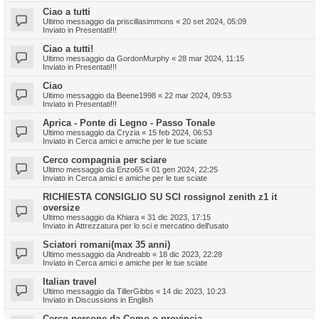
Ciao a tutti
Ultimo messaggio da
priscillasimmons
«
20 set 2024, 05:09
Inviato in
Presentati!!!
Ciao a tutti!
Ultimo messaggio da
GordonMurphy
«
28 mar 2024, 11:15
Inviato in
Presentati!!!
Ciao
Ultimo messaggio da
Beene1998
«
22 mar 2024, 09:53
Inviato in
Presentati!!!
Aprica - Ponte di Legno - Passo Tonale
Ultimo messaggio da
Cryzia
«
15 feb 2024, 06:53
Inviato in
Cerca amici e amiche per le tue sciate
Cerco compagnia per sciare
Ultimo messaggio da
Enzo65
«
01 gen 2024, 22:25
Inviato in
Cerca amici e amiche per le tue sciate
RICHIESTA CONSIGLIO SU SCI rossignol zenith z1 it
oversize
Ultimo messaggio da
Khiara
«
31 dic 2023, 17:15
Inviato in
Attrezzatura per lo sci e mercatino dell'usato
Sciatori romani(max 35 anni)
Ultimo messaggio da
Andreabb
«
18 dic 2023, 22:28
Inviato in
Cerca amici e amiche per le tue sciate
Italian travel
Ultimo messaggio da
TillerGibbs
«
14 dic 2023, 10:23
Inviato in
Discussions in English
Cerco persone da Como o provincia