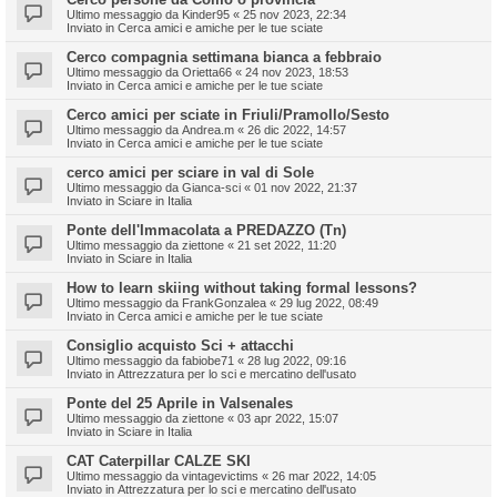
Ultimo messaggio da
Kinder95
«
25 nov 2023, 22:34
Inviato in
Cerca amici e amiche per le tue sciate
Cerco compagnia settimana bianca a febbraio
Ultimo messaggio da
Orietta66
«
24 nov 2023, 18:53
Inviato in
Cerca amici e amiche per le tue sciate
Cerco amici per sciate in Friuli/Pramollo/Sesto
Ultimo messaggio da
Andrea.m
«
26 dic 2022, 14:57
Inviato in
Cerca amici e amiche per le tue sciate
cerco amici per sciare in val di Sole
Ultimo messaggio da
Gianca-sci
«
01 nov 2022, 21:37
Inviato in
Sciare in Italia
Ponte dell'Immacolata a PREDAZZO (Tn)
Ultimo messaggio da
ziettone
«
21 set 2022, 11:20
Inviato in
Sciare in Italia
How to learn skiing without taking formal lessons?
Ultimo messaggio da
FrankGonzalea
«
29 lug 2022, 08:49
Inviato in
Cerca amici e amiche per le tue sciate
Consiglio acquisto Sci + attacchi
Ultimo messaggio da
fabiobe71
«
28 lug 2022, 09:16
Inviato in
Attrezzatura per lo sci e mercatino dell'usato
Ponte del 25 Aprile in Valsenales
Ultimo messaggio da
ziettone
«
03 apr 2022, 15:07
Inviato in
Sciare in Italia
CAT Caterpillar CALZE SKI
Ultimo messaggio da
vintagevictims
«
26 mar 2022, 14:05
Inviato in
Attrezzatura per lo sci e mercatino dell'usato