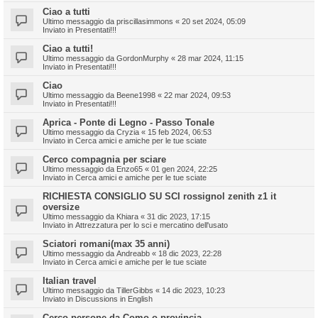
Ciao a tutti
Ultimo messaggio da
priscillasimmons
«
20 set 2024, 05:09
Inviato in
Presentati!!!
Ciao a tutti!
Ultimo messaggio da
GordonMurphy
«
28 mar 2024, 11:15
Inviato in
Presentati!!!
Ciao
Ultimo messaggio da
Beene1998
«
22 mar 2024, 09:53
Inviato in
Presentati!!!
Aprica - Ponte di Legno - Passo Tonale
Ultimo messaggio da
Cryzia
«
15 feb 2024, 06:53
Inviato in
Cerca amici e amiche per le tue sciate
Cerco compagnia per sciare
Ultimo messaggio da
Enzo65
«
01 gen 2024, 22:25
Inviato in
Cerca amici e amiche per le tue sciate
RICHIESTA CONSIGLIO SU SCI rossignol zenith z1 it
oversize
Ultimo messaggio da
Khiara
«
31 dic 2023, 17:15
Inviato in
Attrezzatura per lo sci e mercatino dell'usato
Sciatori romani(max 35 anni)
Ultimo messaggio da
Andreabb
«
18 dic 2023, 22:28
Inviato in
Cerca amici e amiche per le tue sciate
Italian travel
Ultimo messaggio da
TillerGibbs
«
14 dic 2023, 10:23
Inviato in
Discussions in English
Cerco persone da Como o provincia