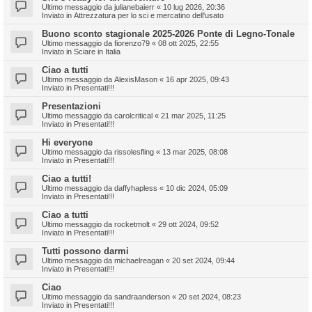
Ultimo messaggio da
julianebaierr
«
10 lug 2026, 20:36
Inviato in
Attrezzatura per lo sci e mercatino dell'usato
Buono sconto stagionale 2025-2026 Ponte di Legno-Tonale
Ultimo messaggio da
fiorenzo79
«
08 ott 2025, 22:55
Inviato in
Sciare in Italia
Ciao a tutti
Ultimo messaggio da
AlexisMason
«
16 apr 2025, 09:43
Inviato in
Presentati!!!
Presentazioni
Ultimo messaggio da
carolcritical
«
21 mar 2025, 11:25
Inviato in
Presentati!!!
Hi everyone
Ultimo messaggio da
rissolesfling
«
13 mar 2025, 08:08
Inviato in
Presentati!!!
Ciao a tutti!
Ultimo messaggio da
daffyhapless
«
10 dic 2024, 05:09
Inviato in
Presentati!!!
Ciao a tutti
Ultimo messaggio da
rocketmolt
«
29 ott 2024, 09:52
Inviato in
Presentati!!!
Tutti possono darmi
Ultimo messaggio da
michaelreagan
«
20 set 2024, 09:44
Inviato in
Presentati!!!
Ciao
Ultimo messaggio da
sandraanderson
«
20 set 2024, 08:23
Inviato in
Presentati!!!