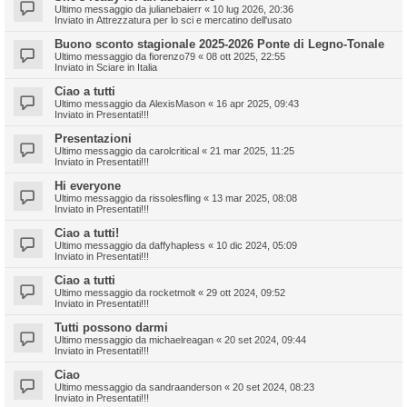
Ultimo messaggio da
julianebaierr
«
10 lug 2026, 20:36
Inviato in
Attrezzatura per lo sci e mercatino dell'usato
Buono sconto stagionale 2025-2026 Ponte di Legno-Tonale
Ultimo messaggio da
fiorenzo79
«
08 ott 2025, 22:55
Inviato in
Sciare in Italia
Ciao a tutti
Ultimo messaggio da
AlexisMason
«
16 apr 2025, 09:43
Inviato in
Presentati!!!
Presentazioni
Ultimo messaggio da
carolcritical
«
21 mar 2025, 11:25
Inviato in
Presentati!!!
Hi everyone
Ultimo messaggio da
rissolesfling
«
13 mar 2025, 08:08
Inviato in
Presentati!!!
Ciao a tutti!
Ultimo messaggio da
daffyhapless
«
10 dic 2024, 05:09
Inviato in
Presentati!!!
Ciao a tutti
Ultimo messaggio da
rocketmolt
«
29 ott 2024, 09:52
Inviato in
Presentati!!!
Tutti possono darmi
Ultimo messaggio da
michaelreagan
«
20 set 2024, 09:44
Inviato in
Presentati!!!
Ciao
Ultimo messaggio da
sandraanderson
«
20 set 2024, 08:23
Inviato in
Presentati!!!