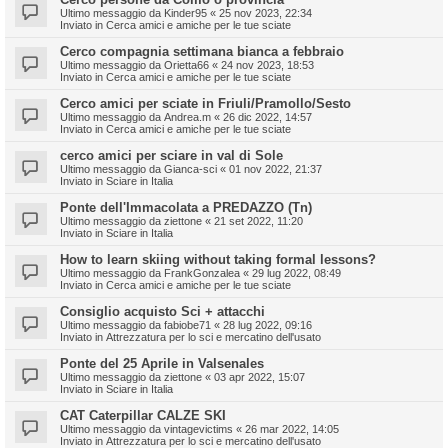
Ultimo messaggio da
Kinder95
«
25 nov 2023, 22:34
Inviato in
Cerca amici e amiche per le tue sciate
Cerco compagnia settimana bianca a febbraio
Ultimo messaggio da
Orietta66
«
24 nov 2023, 18:53
Inviato in
Cerca amici e amiche per le tue sciate
Cerco amici per sciate in Friuli/Pramollo/Sesto
Ultimo messaggio da
Andrea.m
«
26 dic 2022, 14:57
Inviato in
Cerca amici e amiche per le tue sciate
cerco amici per sciare in val di Sole
Ultimo messaggio da
Gianca-sci
«
01 nov 2022, 21:37
Inviato in
Sciare in Italia
Ponte dell'Immacolata a PREDAZZO (Tn)
Ultimo messaggio da
ziettone
«
21 set 2022, 11:20
Inviato in
Sciare in Italia
How to learn skiing without taking formal lessons?
Ultimo messaggio da
FrankGonzalea
«
29 lug 2022, 08:49
Inviato in
Cerca amici e amiche per le tue sciate
Consiglio acquisto Sci + attacchi
Ultimo messaggio da
fabiobe71
«
28 lug 2022, 09:16
Inviato in
Attrezzatura per lo sci e mercatino dell'usato
Ponte del 25 Aprile in Valsenales
Ultimo messaggio da
ziettone
«
03 apr 2022, 15:07
Inviato in
Sciare in Italia
CAT Caterpillar CALZE SKI
Ultimo messaggio da
vintagevictims
«
26 mar 2022, 14:05
Inviato in
Attrezzatura per lo sci e mercatino dell'usato