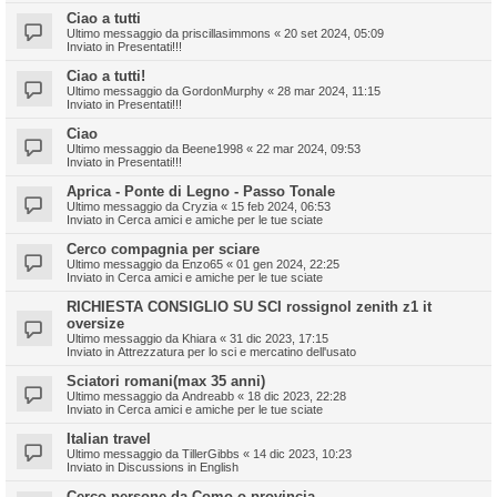
Ciao a tutti
Ultimo messaggio da
priscillasimmons
«
20 set 2024, 05:09
Inviato in
Presentati!!!
Ciao a tutti!
Ultimo messaggio da
GordonMurphy
«
28 mar 2024, 11:15
Inviato in
Presentati!!!
Ciao
Ultimo messaggio da
Beene1998
«
22 mar 2024, 09:53
Inviato in
Presentati!!!
Aprica - Ponte di Legno - Passo Tonale
Ultimo messaggio da
Cryzia
«
15 feb 2024, 06:53
Inviato in
Cerca amici e amiche per le tue sciate
Cerco compagnia per sciare
Ultimo messaggio da
Enzo65
«
01 gen 2024, 22:25
Inviato in
Cerca amici e amiche per le tue sciate
RICHIESTA CONSIGLIO SU SCI rossignol zenith z1 it
oversize
Ultimo messaggio da
Khiara
«
31 dic 2023, 17:15
Inviato in
Attrezzatura per lo sci e mercatino dell'usato
Sciatori romani(max 35 anni)
Ultimo messaggio da
Andreabb
«
18 dic 2023, 22:28
Inviato in
Cerca amici e amiche per le tue sciate
Italian travel
Ultimo messaggio da
TillerGibbs
«
14 dic 2023, 10:23
Inviato in
Discussions in English
Cerco persone da Como o provincia