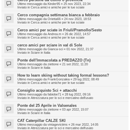
Ultimo messaggio da
Kinder95
«
25 nov 2023, 22:34
Inviato in
Cerca amici e amiche per le tue sciate
Cerco compagnia settimana bianca a febbraio
Ultimo messaggio da
Orietta66
«
24 nov 2023, 18:53
Inviato in
Cerca amici e amiche per le tue sciate
Cerco amici per sciate in Friuli/Pramollo/Sesto
Ultimo messaggio da
Andrea.m
«
26 dic 2022, 14:57
Inviato in
Cerca amici e amiche per le tue sciate
cerco amici per sciare in val di Sole
Ultimo messaggio da
Gianca-sci
«
01 nov 2022, 21:37
Inviato in
Sciare in Italia
Ponte dell'Immacolata a PREDAZZO (Tn)
Ultimo messaggio da
ziettone
«
21 set 2022, 11:20
Inviato in
Sciare in Italia
How to learn skiing without taking formal lessons?
Ultimo messaggio da
FrankGonzalea
«
29 lug 2022, 08:49
Inviato in
Cerca amici e amiche per le tue sciate
Consiglio acquisto Sci + attacchi
Ultimo messaggio da
fabiobe71
«
28 lug 2022, 09:16
Inviato in
Attrezzatura per lo sci e mercatino dell'usato
Ponte del 25 Aprile in Valsenales
Ultimo messaggio da
ziettone
«
03 apr 2022, 15:07
Inviato in
Sciare in Italia
CAT Caterpillar CALZE SKI
Ultimo messaggio da
vintagevictims
«
26 mar 2022, 14:05
Inviato in
Attrezzatura per lo sci e mercatino dell'usato