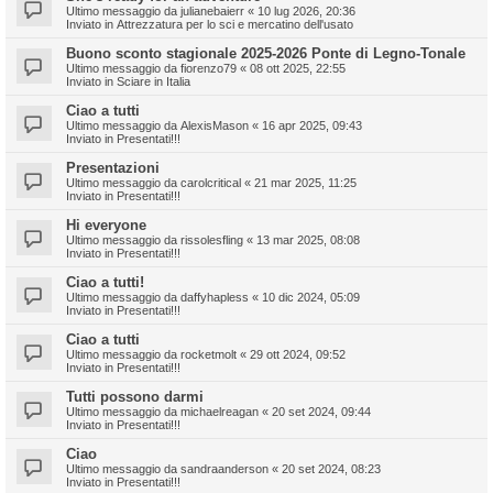
Ultimo messaggio da
julianebaierr
«
10 lug 2026, 20:36
Inviato in
Attrezzatura per lo sci e mercatino dell'usato
Buono sconto stagionale 2025-2026 Ponte di Legno-Tonale
Ultimo messaggio da
fiorenzo79
«
08 ott 2025, 22:55
Inviato in
Sciare in Italia
Ciao a tutti
Ultimo messaggio da
AlexisMason
«
16 apr 2025, 09:43
Inviato in
Presentati!!!
Presentazioni
Ultimo messaggio da
carolcritical
«
21 mar 2025, 11:25
Inviato in
Presentati!!!
Hi everyone
Ultimo messaggio da
rissolesfling
«
13 mar 2025, 08:08
Inviato in
Presentati!!!
Ciao a tutti!
Ultimo messaggio da
daffyhapless
«
10 dic 2024, 05:09
Inviato in
Presentati!!!
Ciao a tutti
Ultimo messaggio da
rocketmolt
«
29 ott 2024, 09:52
Inviato in
Presentati!!!
Tutti possono darmi
Ultimo messaggio da
michaelreagan
«
20 set 2024, 09:44
Inviato in
Presentati!!!
Ciao
Ultimo messaggio da
sandraanderson
«
20 set 2024, 08:23
Inviato in
Presentati!!!