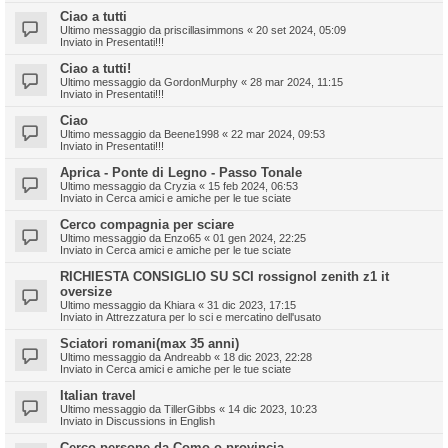
Ciao a tutti
Ultimo messaggio da
priscillasimmons
«
20 set 2024, 05:09
Inviato in
Presentati!!!
Ciao a tutti!
Ultimo messaggio da
GordonMurphy
«
28 mar 2024, 11:15
Inviato in
Presentati!!!
Ciao
Ultimo messaggio da
Beene1998
«
22 mar 2024, 09:53
Inviato in
Presentati!!!
Aprica - Ponte di Legno - Passo Tonale
Ultimo messaggio da
Cryzia
«
15 feb 2024, 06:53
Inviato in
Cerca amici e amiche per le tue sciate
Cerco compagnia per sciare
Ultimo messaggio da
Enzo65
«
01 gen 2024, 22:25
Inviato in
Cerca amici e amiche per le tue sciate
RICHIESTA CONSIGLIO SU SCI rossignol zenith z1 it
oversize
Ultimo messaggio da
Khiara
«
31 dic 2023, 17:15
Inviato in
Attrezzatura per lo sci e mercatino dell'usato
Sciatori romani(max 35 anni)
Ultimo messaggio da
Andreabb
«
18 dic 2023, 22:28
Inviato in
Cerca amici e amiche per le tue sciate
Italian travel
Ultimo messaggio da
TillerGibbs
«
14 dic 2023, 10:23
Inviato in
Discussions in English
Cerco persone da Como o provincia