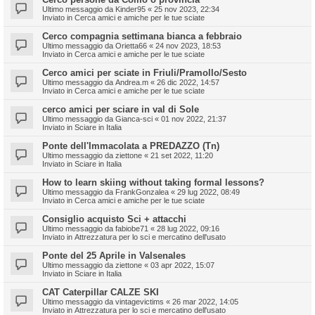
Ultimo messaggio da
Kinder95
«
25 nov 2023, 22:34
Inviato in
Cerca amici e amiche per le tue sciate
Cerco compagnia settimana bianca a febbraio
Ultimo messaggio da
Orietta66
«
24 nov 2023, 18:53
Inviato in
Cerca amici e amiche per le tue sciate
Cerco amici per sciate in Friuli/Pramollo/Sesto
Ultimo messaggio da
Andrea.m
«
26 dic 2022, 14:57
Inviato in
Cerca amici e amiche per le tue sciate
cerco amici per sciare in val di Sole
Ultimo messaggio da
Gianca-sci
«
01 nov 2022, 21:37
Inviato in
Sciare in Italia
Ponte dell'Immacolata a PREDAZZO (Tn)
Ultimo messaggio da
ziettone
«
21 set 2022, 11:20
Inviato in
Sciare in Italia
How to learn skiing without taking formal lessons?
Ultimo messaggio da
FrankGonzalea
«
29 lug 2022, 08:49
Inviato in
Cerca amici e amiche per le tue sciate
Consiglio acquisto Sci + attacchi
Ultimo messaggio da
fabiobe71
«
28 lug 2022, 09:16
Inviato in
Attrezzatura per lo sci e mercatino dell'usato
Ponte del 25 Aprile in Valsenales
Ultimo messaggio da
ziettone
«
03 apr 2022, 15:07
Inviato in
Sciare in Italia
CAT Caterpillar CALZE SKI
Ultimo messaggio da
vintagevictims
«
26 mar 2022, 14:05
Inviato in
Attrezzatura per lo sci e mercatino dell'usato