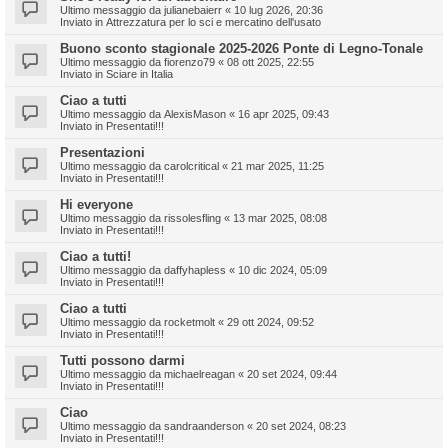
Ultimo messaggio da
julianebaierr
«
10 lug 2026, 20:36
Inviato in
Attrezzatura per lo sci e mercatino dell'usato
Buono sconto stagionale 2025-2026 Ponte di Legno-Tonale
Ultimo messaggio da
fiorenzo79
«
08 ott 2025, 22:55
Inviato in
Sciare in Italia
Ciao a tutti
Ultimo messaggio da
AlexisMason
«
16 apr 2025, 09:43
Inviato in
Presentati!!!
Presentazioni
Ultimo messaggio da
carolcritical
«
21 mar 2025, 11:25
Inviato in
Presentati!!!
Hi everyone
Ultimo messaggio da
rissolesfling
«
13 mar 2025, 08:08
Inviato in
Presentati!!!
Ciao a tutti!
Ultimo messaggio da
daffyhapless
«
10 dic 2024, 05:09
Inviato in
Presentati!!!
Ciao a tutti
Ultimo messaggio da
rocketmolt
«
29 ott 2024, 09:52
Inviato in
Presentati!!!
Tutti possono darmi
Ultimo messaggio da
michaelreagan
«
20 set 2024, 09:44
Inviato in
Presentati!!!
Ciao
Ultimo messaggio da
sandraanderson
«
20 set 2024, 08:23
Inviato in
Presentati!!!