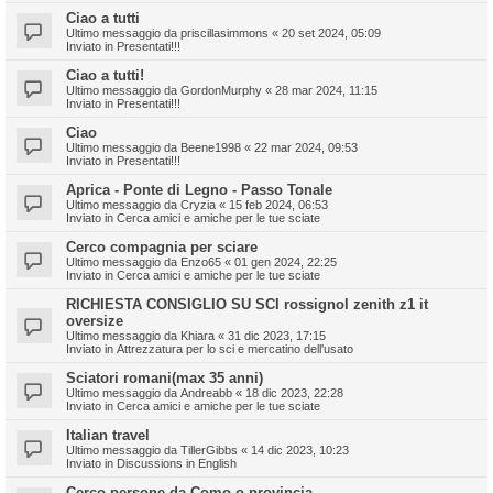
Ciao a tutti
Ultimo messaggio da
priscillasimmons
«
20 set 2024, 05:09
Inviato in
Presentati!!!
Ciao a tutti!
Ultimo messaggio da
GordonMurphy
«
28 mar 2024, 11:15
Inviato in
Presentati!!!
Ciao
Ultimo messaggio da
Beene1998
«
22 mar 2024, 09:53
Inviato in
Presentati!!!
Aprica - Ponte di Legno - Passo Tonale
Ultimo messaggio da
Cryzia
«
15 feb 2024, 06:53
Inviato in
Cerca amici e amiche per le tue sciate
Cerco compagnia per sciare
Ultimo messaggio da
Enzo65
«
01 gen 2024, 22:25
Inviato in
Cerca amici e amiche per le tue sciate
RICHIESTA CONSIGLIO SU SCI rossignol zenith z1 it
oversize
Ultimo messaggio da
Khiara
«
31 dic 2023, 17:15
Inviato in
Attrezzatura per lo sci e mercatino dell'usato
Sciatori romani(max 35 anni)
Ultimo messaggio da
Andreabb
«
18 dic 2023, 22:28
Inviato in
Cerca amici e amiche per le tue sciate
Italian travel
Ultimo messaggio da
TillerGibbs
«
14 dic 2023, 10:23
Inviato in
Discussions in English
Cerco persone da Como o provincia