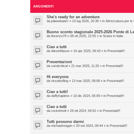
ARGOMENTI
She's ready for an adventure
da
julianebaierr
» 10 lug 2026, 20:36 » in
Attrezzatura per lo 
Buono sconto stagionale 2025-2026 Ponte di L
da
fiorenzo79
» 08 ott 2025, 22:55 » in
Sciare in Italia
Ciao a tutti
da
AlexisMason
» 16 apr 2025, 09:43 » in
Presentati!!!
Presentazioni
da
carolcritical
» 21 mar 2025, 11:25 » in
Presentati!!!
Hi everyone
da
rissolesfling
» 13 mar 2025, 08:08 » in
Presentati!!!
Ciao a tutti!
da
daffyhapless
» 10 dic 2024, 05:09 » in
Presentati!!!
Ciao a tutti
da
rocketmolt
» 29 ott 2024, 09:52 » in
Presentati!!!
Tutti possono darmi
da
michaelreagan
» 20 set 2024, 09:44 » in
Presentati!!!