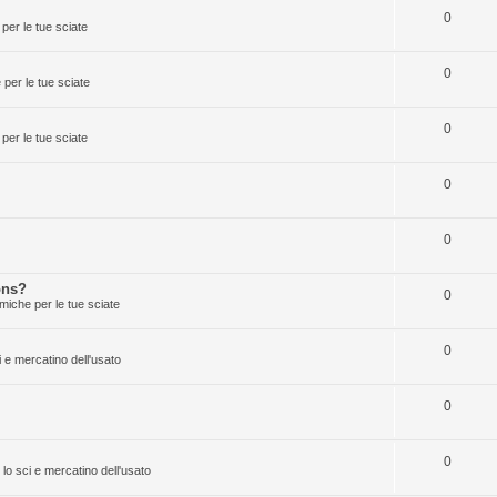
0
per le tue sciate
0
per le tue sciate
0
per le tue sciate
0
0
ons?
0
miche per le tue sciate
0
i e mercatino dell'usato
0
0
 lo sci e mercatino dell'usato