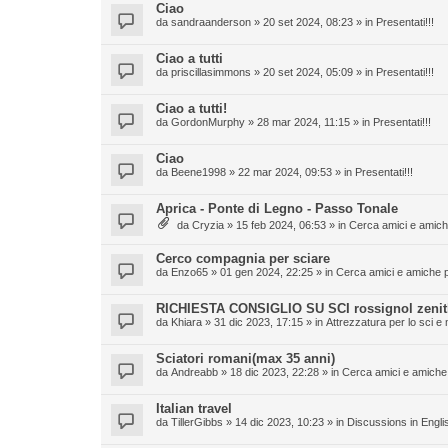
Ciao
da
sandraanderson
» 20 set 2024, 08:23 » in
Presentati!!!
Ciao a tutti
da
priscillasimmons
» 20 set 2024, 05:09 » in
Presentati!!!
Ciao a tutti!
da
GordonMurphy
» 28 mar 2024, 11:15 » in
Presentati!!!
Ciao
da
Beene1998
» 22 mar 2024, 09:53 » in
Presentati!!!
Aprica - Ponte di Legno - Passo Tonale
da
Cryzia
» 15 feb 2024, 06:53 » in
Cerca amici e amiche
Cerco compagnia per sciare
da
Enzo65
» 01 gen 2024, 22:25 » in
Cerca amici e amiche pe
RICHIESTA CONSIGLIO SU SCI rossignol zenith
da
Khiara
» 31 dic 2023, 17:15 » in
Attrezzatura per lo sci e 
Sciatori romani(max 35 anni)
da
Andreabb
» 18 dic 2023, 22:28 » in
Cerca amici e amiche 
Italian travel
da
TillerGibbs
» 14 dic 2023, 10:23 » in
Discussions in Engli