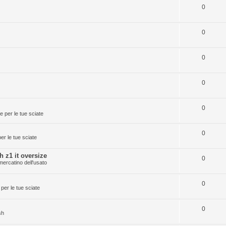
0
0
0
0
0
 per le tue sciate
0
r le tue sciate
 z1 it oversize
0
mercatino dell'usato
0
per le tue sciate
0
sh