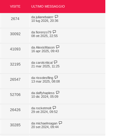
VISITE
ULTIMO MESSAGGIO
da
julianebaierr
2674
10 lug 2026, 20:36
da
fiorenzo79
30092
08 ott 2025, 22:55
da
AlexisMason
41093
16 apr 2025, 09:43
da
carolcritical
32195
21 mar 2025, 11:25
da
rissolesfling
26547
13 mar 2025, 08:08
da
daffyhapless
52706
10 dic 2024, 05:09
da
rocketmolt
26426
29 ott 2024, 09:52
da
michaelreagan
30285
20 set 2024, 09:44