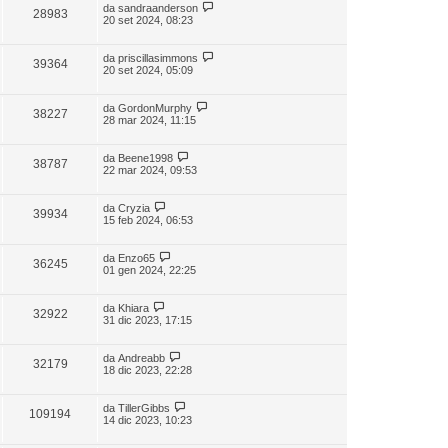
da
sandraanderson
28983
20 set 2024, 08:23
da
priscillasimmons
39364
20 set 2024, 05:09
da
GordonMurphy
38227
28 mar 2024, 11:15
da
Beene1998
38787
22 mar 2024, 09:53
da
Cryzia
39934
15 feb 2024, 06:53
da
Enzo65
36245
01 gen 2024, 22:25
da
Khiara
32922
31 dic 2023, 17:15
da
Andreabb
32179
18 dic 2023, 22:28
da
TillerGibbs
109194
14 dic 2023, 10:23