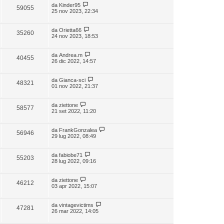
da
Kinder95
59055
25 nov 2023, 22:34
da
Orietta66
35260
24 nov 2023, 18:53
da
Andrea.m
40455
26 dic 2022, 14:57
da
Gianca-sci
48321
01 nov 2022, 21:37
da
ziettone
58577
21 set 2022, 11:20
da
FrankGonzalea
56946
29 lug 2022, 08:49
da
fabiobe71
55203
28 lug 2022, 09:16
da
ziettone
46212
03 apr 2022, 15:07
da
vintagevictims
47281
26 mar 2022, 14:05