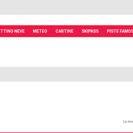
TTINO NEVE
METEO
CARTINE
SKIPASS
PISTE FAMO
it - Discussioni su località sciistiche,
piste, sci e materiali
tiche, piste sci, funivie e molto altro
La rice