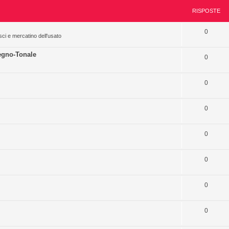
RISPOSTE
0
sci e mercatino dell'usato
egno-Tonale
0
0
0
0
0
0
0