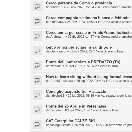
Cerco persone da Como o provincia
da
Kinder95
» 25 nov 2023, 22:34 » in
Cerca amici e amiche 
Cerco compagnia settimana bianca a febbraio
da
Orietta66
» 24 nov 2023, 18:53 » in
Cerca amici e amiche 
Cerco amici per sciate in Friuli/Pramollo/Sesto
da
Andrea.m
» 26 dic 2022, 14:57 » in
Cerca amici e amiche 
cerco amici per sciare in val di Sole
da
Gianca-sci
» 01 nov 2022, 21:37 » in
Sciare in Italia
Ponte dell'Immacolata a PREDAZZO (Tn)
da
ziettone
» 21 set 2022, 11:20 » in
Sciare in Italia
How to learn skiing without taking formal less
da
FrankGonzalea
» 29 lug 2022, 08:49 » in
Cerca amici e a
Consiglio acquisto Sci + attacchi
da
fabiobe71
» 28 lug 2022, 09:16 » in
Attrezzatura per lo sc
Ponte del 25 Aprile in Valsenales
da
ziettone
» 03 apr 2022, 15:07 » in
Sciare in Italia
CAT Caterpillar CALZE SKI
da
vintagevictims
» 26 mar 2022, 14:05 » in
Attrezzatura per