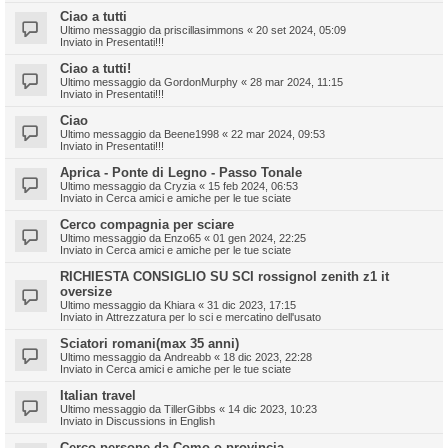
Ciao a tutti
Ultimo messaggio da
priscillasimmons
«
20 set 2024, 05:09
Inviato in
Presentati!!!
Ciao a tutti!
Ultimo messaggio da
GordonMurphy
«
28 mar 2024, 11:15
Inviato in
Presentati!!!
Ciao
Ultimo messaggio da
Beene1998
«
22 mar 2024, 09:53
Inviato in
Presentati!!!
Aprica - Ponte di Legno - Passo Tonale
Ultimo messaggio da
Cryzia
«
15 feb 2024, 06:53
Inviato in
Cerca amici e amiche per le tue sciate
Cerco compagnia per sciare
Ultimo messaggio da
Enzo65
«
01 gen 2024, 22:25
Inviato in
Cerca amici e amiche per le tue sciate
RICHIESTA CONSIGLIO SU SCI rossignol zenith z1 it
oversize
Ultimo messaggio da
Khiara
«
31 dic 2023, 17:15
Inviato in
Attrezzatura per lo sci e mercatino dell'usato
Sciatori romani(max 35 anni)
Ultimo messaggio da
Andreabb
«
18 dic 2023, 22:28
Inviato in
Cerca amici e amiche per le tue sciate
Italian travel
Ultimo messaggio da
TillerGibbs
«
14 dic 2023, 10:23
Inviato in
Discussions in English
Cerco persone da Como o provincia