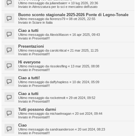
Ultimo messaggio da
julianebaierr
«
10 lug 2026, 20:36
Inviato in
Attrezzatura per lo sci e mercatino dell'usato
Buono sconto stagionale 2025-2026 Ponte di Legno-Tonale
Ultimo messaggio da
fiorenzo79
«
08 ott 2025, 22:55
Inviato in
Sciare in Italia
Ciao a tutti
Ultimo messaggio da
AlexisMason
«
16 apr 2025, 09:43
Inviato in
Presentati!!!
Presentazioni
Ultimo messaggio da
carolcritical
«
21 mar 2025, 11:25
Inviato in
Presentati!!!
Hi everyone
Ultimo messaggio da
rissolesfling
«
13 mar 2025, 08:08
Inviato in
Presentati!!!
Ciao a tutti!
Ultimo messaggio da
daffyhapless
«
10 dic 2024, 05:09
Inviato in
Presentati!!!
Ciao a tutti
Ultimo messaggio da
rocketmolt
«
29 ott 2024, 09:52
Inviato in
Presentati!!!
Tutti possono darmi
Ultimo messaggio da
michaelreagan
«
20 set 2024, 09:44
Inviato in
Presentati!!!
Ciao
Ultimo messaggio da
sandraanderson
«
20 set 2024, 08:23
Inviato in
Presentati!!!