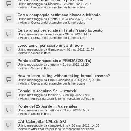
Ultimo messaggio da
Kinder95
«
25 nov 2023, 22:34
Inviato in
Cerca amici e amiche per le tue sciate
Cerco compagnia settimana bianca a febbraio
Ultimo messaggio da
Orietta66
«
24 nov 2023, 18:53
Inviato in
Cerca amici e amiche per le tue sciate
Cerco amici per sciate in Friuli/Pramollo/Sesto
Ultimo messaggio da
Andrea.m
«
26 dic 2022, 14:57
Inviato in
Cerca amici e amiche per le tue sciate
cerco amici per sciare in val di Sole
Ultimo messaggio da
Gianca-sci
«
01 nov 2022, 21:37
Inviato in
Sciare in Italia
Ponte dell'Immacolata a PREDAZZO (Tn)
Ultimo messaggio da
ziettone
«
21 set 2022, 11:20
Inviato in
Sciare in Italia
How to learn skiing without taking formal lessons?
Ultimo messaggio da
FrankGonzalea
«
29 lug 2022, 08:49
Inviato in
Cerca amici e amiche per le tue sciate
Consiglio acquisto Sci + attacchi
Ultimo messaggio da
fabiobe71
«
28 lug 2022, 09:16
Inviato in
Attrezzatura per lo sci e mercatino dell'usato
Ponte del 25 Aprile in Valsenales
Ultimo messaggio da
ziettone
«
03 apr 2022, 15:07
Inviato in
Sciare in Italia
CAT Caterpillar CALZE SKI
Ultimo messaggio da
vintagevictims
«
26 mar 2022, 14:05
Inviato in
Attrezzatura per lo sci e mercatino dell'usato