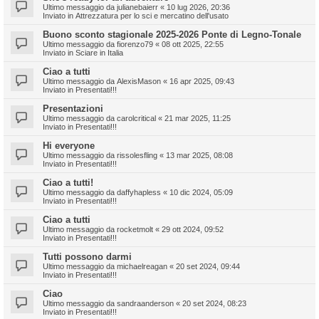
Ultimo messaggio da
julianebaierr
«
10 lug 2026, 20:36
Inviato in
Attrezzatura per lo sci e mercatino dell'usato
Buono sconto stagionale 2025-2026 Ponte di Legno-Tonale
Ultimo messaggio da
fiorenzo79
«
08 ott 2025, 22:55
Inviato in
Sciare in Italia
Ciao a tutti
Ultimo messaggio da
AlexisMason
«
16 apr 2025, 09:43
Inviato in
Presentati!!!
Presentazioni
Ultimo messaggio da
carolcritical
«
21 mar 2025, 11:25
Inviato in
Presentati!!!
Hi everyone
Ultimo messaggio da
rissolesfling
«
13 mar 2025, 08:08
Inviato in
Presentati!!!
Ciao a tutti!
Ultimo messaggio da
daffyhapless
«
10 dic 2024, 05:09
Inviato in
Presentati!!!
Ciao a tutti
Ultimo messaggio da
rocketmolt
«
29 ott 2024, 09:52
Inviato in
Presentati!!!
Tutti possono darmi
Ultimo messaggio da
michaelreagan
«
20 set 2024, 09:44
Inviato in
Presentati!!!
Ciao
Ultimo messaggio da
sandraanderson
«
20 set 2024, 08:23
Inviato in
Presentati!!!