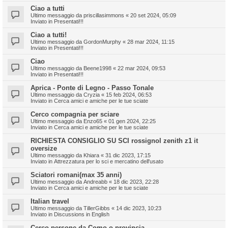
Ciao a tutti
Ultimo messaggio da
priscillasimmons
«
20 set 2024, 05:09
Inviato in
Presentati!!!
Ciao a tutti!
Ultimo messaggio da
GordonMurphy
«
28 mar 2024, 11:15
Inviato in
Presentati!!!
Ciao
Ultimo messaggio da
Beene1998
«
22 mar 2024, 09:53
Inviato in
Presentati!!!
Aprica - Ponte di Legno - Passo Tonale
Ultimo messaggio da
Cryzia
«
15 feb 2024, 06:53
Inviato in
Cerca amici e amiche per le tue sciate
Cerco compagnia per sciare
Ultimo messaggio da
Enzo65
«
01 gen 2024, 22:25
Inviato in
Cerca amici e amiche per le tue sciate
RICHIESTA CONSIGLIO SU SCI rossignol zenith z1 it
oversize
Ultimo messaggio da
Khiara
«
31 dic 2023, 17:15
Inviato in
Attrezzatura per lo sci e mercatino dell'usato
Sciatori romani(max 35 anni)
Ultimo messaggio da
Andreabb
«
18 dic 2023, 22:28
Inviato in
Cerca amici e amiche per le tue sciate
Italian travel
Ultimo messaggio da
TillerGibbs
«
14 dic 2023, 10:23
Inviato in
Discussions in English
Cerco persone da Como o provincia