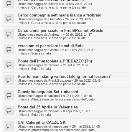
Ultimo messaggio da
Kinder95
«
25 nov 2023, 22:34
Inviato in
Cerca amici e amiche per le tue sciate
Cerco compagnia settimana bianca a febbraio
Ultimo messaggio da
Orietta66
«
24 nov 2023, 18:53
Inviato in
Cerca amici e amiche per le tue sciate
Cerco amici per sciate in Friuli/Pramollo/Sesto
Ultimo messaggio da
Andrea.m
«
26 dic 2022, 14:57
Inviato in
Cerca amici e amiche per le tue sciate
cerco amici per sciare in val di Sole
Ultimo messaggio da
Gianca-sci
«
01 nov 2022, 21:37
Inviato in
Sciare in Italia
Ponte dell'Immacolata a PREDAZZO (Tn)
Ultimo messaggio da
ziettone
«
21 set 2022, 11:20
Inviato in
Sciare in Italia
How to learn skiing without taking formal lessons?
Ultimo messaggio da
FrankGonzalea
«
29 lug 2022, 08:49
Inviato in
Cerca amici e amiche per le tue sciate
Consiglio acquisto Sci + attacchi
Ultimo messaggio da
fabiobe71
«
28 lug 2022, 09:16
Inviato in
Attrezzatura per lo sci e mercatino dell'usato
Ponte del 25 Aprile in Valsenales
Ultimo messaggio da
ziettone
«
03 apr 2022, 15:07
Inviato in
Sciare in Italia
CAT Caterpillar CALZE SKI
Ultimo messaggio da
vintagevictims
«
26 mar 2022, 14:05
Inviato in
Attrezzatura per lo sci e mercatino dell'usato