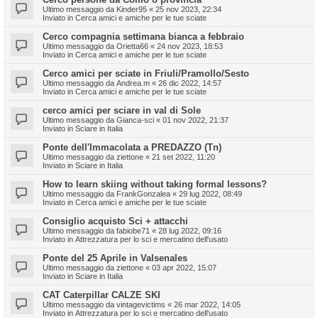
Ultimo messaggio da
Kinder95
«
25 nov 2023, 22:34
Inviato in
Cerca amici e amiche per le tue sciate
Cerco compagnia settimana bianca a febbraio
Ultimo messaggio da
Orietta66
«
24 nov 2023, 18:53
Inviato in
Cerca amici e amiche per le tue sciate
Cerco amici per sciate in Friuli/Pramollo/Sesto
Ultimo messaggio da
Andrea.m
«
26 dic 2022, 14:57
Inviato in
Cerca amici e amiche per le tue sciate
cerco amici per sciare in val di Sole
Ultimo messaggio da
Gianca-sci
«
01 nov 2022, 21:37
Inviato in
Sciare in Italia
Ponte dell'Immacolata a PREDAZZO (Tn)
Ultimo messaggio da
ziettone
«
21 set 2022, 11:20
Inviato in
Sciare in Italia
How to learn skiing without taking formal lessons?
Ultimo messaggio da
FrankGonzalea
«
29 lug 2022, 08:49
Inviato in
Cerca amici e amiche per le tue sciate
Consiglio acquisto Sci + attacchi
Ultimo messaggio da
fabiobe71
«
28 lug 2022, 09:16
Inviato in
Attrezzatura per lo sci e mercatino dell'usato
Ponte del 25 Aprile in Valsenales
Ultimo messaggio da
ziettone
«
03 apr 2022, 15:07
Inviato in
Sciare in Italia
CAT Caterpillar CALZE SKI
Ultimo messaggio da
vintagevictims
«
26 mar 2022, 14:05
Inviato in
Attrezzatura per lo sci e mercatino dell'usato