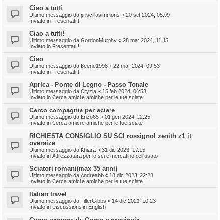
Ciao a tutti
Ultimo messaggio da
priscillasimmons
«
20 set 2024, 05:09
Inviato in
Presentati!!!
Ciao a tutti!
Ultimo messaggio da
GordonMurphy
«
28 mar 2024, 11:15
Inviato in
Presentati!!!
Ciao
Ultimo messaggio da
Beene1998
«
22 mar 2024, 09:53
Inviato in
Presentati!!!
Aprica - Ponte di Legno - Passo Tonale
Ultimo messaggio da
Cryzia
«
15 feb 2024, 06:53
Inviato in
Cerca amici e amiche per le tue sciate
Cerco compagnia per sciare
Ultimo messaggio da
Enzo65
«
01 gen 2024, 22:25
Inviato in
Cerca amici e amiche per le tue sciate
RICHIESTA CONSIGLIO SU SCI rossignol zenith z1 it
oversize
Ultimo messaggio da
Khiara
«
31 dic 2023, 17:15
Inviato in
Attrezzatura per lo sci e mercatino dell'usato
Sciatori romani(max 35 anni)
Ultimo messaggio da
Andreabb
«
18 dic 2023, 22:28
Inviato in
Cerca amici e amiche per le tue sciate
Italian travel
Ultimo messaggio da
TillerGibbs
«
14 dic 2023, 10:23
Inviato in
Discussions in English
Cerco persone da Como o provincia