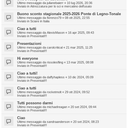
Ultimo messaggio da
julianebaierr
«
10 lug 2026, 20:36
Inviato in
Attrezzatura per lo sci e mercatino dell'usato
Buono sconto stagionale 2025-2026 Ponte di Legno-Tonale
Ultimo messaggio da
fiorenzo79
«
08 ott 2025, 22:55
Inviato in
Sciare in Italia
Ciao a tutti
Ultimo messaggio da
AlexisMason
«
16 apr 2025, 09:43
Inviato in
Presentati!!!
Presentazioni
Ultimo messaggio da
carolcritical
«
21 mar 2025, 11:25
Inviato in
Presentati!!!
Hi everyone
Ultimo messaggio da
rissolesfling
«
13 mar 2025, 08:08
Inviato in
Presentati!!!
Ciao a tutti!
Ultimo messaggio da
daffyhapless
«
10 dic 2024, 05:09
Inviato in
Presentati!!!
Ciao a tutti
Ultimo messaggio da
rocketmolt
«
29 ott 2024, 09:52
Inviato in
Presentati!!!
Tutti possono darmi
Ultimo messaggio da
michaelreagan
«
20 set 2024, 09:44
Inviato in
Presentati!!!
Ciao
Ultimo messaggio da
sandraanderson
«
20 set 2024, 08:23
Inviato in
Presentati!!!