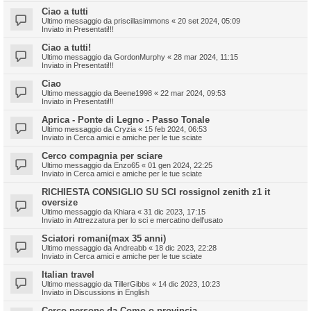
Ciao a tutti
Ultimo messaggio da
priscillasimmons
«
20 set 2024, 05:09
Inviato in
Presentati!!!
Ciao a tutti!
Ultimo messaggio da
GordonMurphy
«
28 mar 2024, 11:15
Inviato in
Presentati!!!
Ciao
Ultimo messaggio da
Beene1998
«
22 mar 2024, 09:53
Inviato in
Presentati!!!
Aprica - Ponte di Legno - Passo Tonale
Ultimo messaggio da
Cryzia
«
15 feb 2024, 06:53
Inviato in
Cerca amici e amiche per le tue sciate
Cerco compagnia per sciare
Ultimo messaggio da
Enzo65
«
01 gen 2024, 22:25
Inviato in
Cerca amici e amiche per le tue sciate
RICHIESTA CONSIGLIO SU SCI rossignol zenith z1 it
oversize
Ultimo messaggio da
Khiara
«
31 dic 2023, 17:15
Inviato in
Attrezzatura per lo sci e mercatino dell'usato
Sciatori romani(max 35 anni)
Ultimo messaggio da
Andreabb
«
18 dic 2023, 22:28
Inviato in
Cerca amici e amiche per le tue sciate
Italian travel
Ultimo messaggio da
TillerGibbs
«
14 dic 2023, 10:23
Inviato in
Discussions in English
Cerco persone da Como o provincia