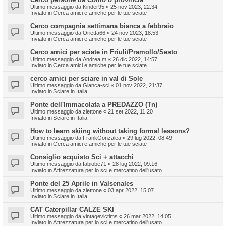
Ultimo messaggio da
Kinder95
«
25 nov 2023, 22:34
Inviato in
Cerca amici e amiche per le tue sciate
Cerco compagnia settimana bianca a febbraio
Ultimo messaggio da
Orietta66
«
24 nov 2023, 18:53
Inviato in
Cerca amici e amiche per le tue sciate
Cerco amici per sciate in Friuli/Pramollo/Sesto
Ultimo messaggio da
Andrea.m
«
26 dic 2022, 14:57
Inviato in
Cerca amici e amiche per le tue sciate
cerco amici per sciare in val di Sole
Ultimo messaggio da
Gianca-sci
«
01 nov 2022, 21:37
Inviato in
Sciare in Italia
Ponte dell'Immacolata a PREDAZZO (Tn)
Ultimo messaggio da
ziettone
«
21 set 2022, 11:20
Inviato in
Sciare in Italia
How to learn skiing without taking formal lessons?
Ultimo messaggio da
FrankGonzalea
«
29 lug 2022, 08:49
Inviato in
Cerca amici e amiche per le tue sciate
Consiglio acquisto Sci + attacchi
Ultimo messaggio da
fabiobe71
«
28 lug 2022, 09:16
Inviato in
Attrezzatura per lo sci e mercatino dell'usato
Ponte del 25 Aprile in Valsenales
Ultimo messaggio da
ziettone
«
03 apr 2022, 15:07
Inviato in
Sciare in Italia
CAT Caterpillar CALZE SKI
Ultimo messaggio da
vintagevictims
«
26 mar 2022, 14:05
Inviato in
Attrezzatura per lo sci e mercatino dell'usato