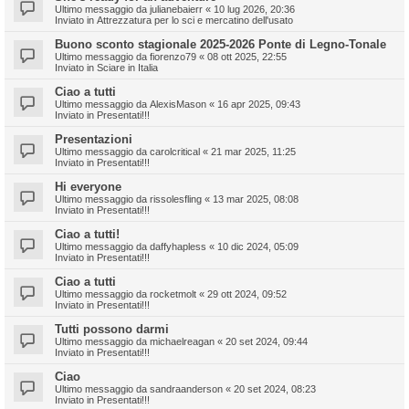
Ultimo messaggio da
julianebaierr
«
10 lug 2026, 20:36
Inviato in
Attrezzatura per lo sci e mercatino dell'usato
Buono sconto stagionale 2025-2026 Ponte di Legno-Tonale
Ultimo messaggio da
fiorenzo79
«
08 ott 2025, 22:55
Inviato in
Sciare in Italia
Ciao a tutti
Ultimo messaggio da
AlexisMason
«
16 apr 2025, 09:43
Inviato in
Presentati!!!
Presentazioni
Ultimo messaggio da
carolcritical
«
21 mar 2025, 11:25
Inviato in
Presentati!!!
Hi everyone
Ultimo messaggio da
rissolesfling
«
13 mar 2025, 08:08
Inviato in
Presentati!!!
Ciao a tutti!
Ultimo messaggio da
daffyhapless
«
10 dic 2024, 05:09
Inviato in
Presentati!!!
Ciao a tutti
Ultimo messaggio da
rocketmolt
«
29 ott 2024, 09:52
Inviato in
Presentati!!!
Tutti possono darmi
Ultimo messaggio da
michaelreagan
«
20 set 2024, 09:44
Inviato in
Presentati!!!
Ciao
Ultimo messaggio da
sandraanderson
«
20 set 2024, 08:23
Inviato in
Presentati!!!