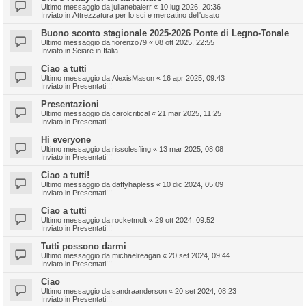
Ultimo messaggio da
julianebaierr
«
10 lug 2026, 20:36
Inviato in
Attrezzatura per lo sci e mercatino dell'usato
Buono sconto stagionale 2025-2026 Ponte di Legno-Tonale
Ultimo messaggio da
fiorenzo79
«
08 ott 2025, 22:55
Inviato in
Sciare in Italia
Ciao a tutti
Ultimo messaggio da
AlexisMason
«
16 apr 2025, 09:43
Inviato in
Presentati!!!
Presentazioni
Ultimo messaggio da
carolcritical
«
21 mar 2025, 11:25
Inviato in
Presentati!!!
Hi everyone
Ultimo messaggio da
rissolesfling
«
13 mar 2025, 08:08
Inviato in
Presentati!!!
Ciao a tutti!
Ultimo messaggio da
daffyhapless
«
10 dic 2024, 05:09
Inviato in
Presentati!!!
Ciao a tutti
Ultimo messaggio da
rocketmolt
«
29 ott 2024, 09:52
Inviato in
Presentati!!!
Tutti possono darmi
Ultimo messaggio da
michaelreagan
«
20 set 2024, 09:44
Inviato in
Presentati!!!
Ciao
Ultimo messaggio da
sandraanderson
«
20 set 2024, 08:23
Inviato in
Presentati!!!