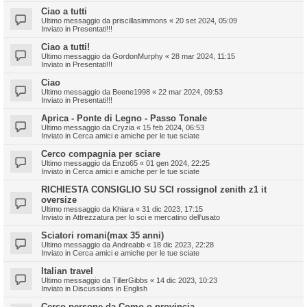
Ciao a tutti
Ultimo messaggio da
priscillasimmons
«
20 set 2024, 05:09
Inviato in
Presentati!!!
Ciao a tutti!
Ultimo messaggio da
GordonMurphy
«
28 mar 2024, 11:15
Inviato in
Presentati!!!
Ciao
Ultimo messaggio da
Beene1998
«
22 mar 2024, 09:53
Inviato in
Presentati!!!
Aprica - Ponte di Legno - Passo Tonale
Ultimo messaggio da
Cryzia
«
15 feb 2024, 06:53
Inviato in
Cerca amici e amiche per le tue sciate
Cerco compagnia per sciare
Ultimo messaggio da
Enzo65
«
01 gen 2024, 22:25
Inviato in
Cerca amici e amiche per le tue sciate
RICHIESTA CONSIGLIO SU SCI rossignol zenith z1 it
oversize
Ultimo messaggio da
Khiara
«
31 dic 2023, 17:15
Inviato in
Attrezzatura per lo sci e mercatino dell'usato
Sciatori romani(max 35 anni)
Ultimo messaggio da
Andreabb
«
18 dic 2023, 22:28
Inviato in
Cerca amici e amiche per le tue sciate
Italian travel
Ultimo messaggio da
TillerGibbs
«
14 dic 2023, 10:23
Inviato in
Discussions in English
Cerco persone da Como o provincia