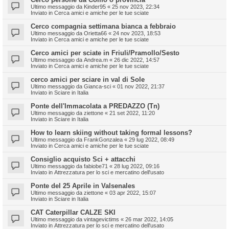
Ultimo messaggio da
Kinder95
«
25 nov 2023, 22:34
Inviato in
Cerca amici e amiche per le tue sciate
Cerco compagnia settimana bianca a febbraio
Ultimo messaggio da
Orietta66
«
24 nov 2023, 18:53
Inviato in
Cerca amici e amiche per le tue sciate
Cerco amici per sciate in Friuli/Pramollo/Sesto
Ultimo messaggio da
Andrea.m
«
26 dic 2022, 14:57
Inviato in
Cerca amici e amiche per le tue sciate
cerco amici per sciare in val di Sole
Ultimo messaggio da
Gianca-sci
«
01 nov 2022, 21:37
Inviato in
Sciare in Italia
Ponte dell'Immacolata a PREDAZZO (Tn)
Ultimo messaggio da
ziettone
«
21 set 2022, 11:20
Inviato in
Sciare in Italia
How to learn skiing without taking formal lessons?
Ultimo messaggio da
FrankGonzalea
«
29 lug 2022, 08:49
Inviato in
Cerca amici e amiche per le tue sciate
Consiglio acquisto Sci + attacchi
Ultimo messaggio da
fabiobe71
«
28 lug 2022, 09:16
Inviato in
Attrezzatura per lo sci e mercatino dell'usato
Ponte del 25 Aprile in Valsenales
Ultimo messaggio da
ziettone
«
03 apr 2022, 15:07
Inviato in
Sciare in Italia
CAT Caterpillar CALZE SKI
Ultimo messaggio da
vintagevictims
«
26 mar 2022, 14:05
Inviato in
Attrezzatura per lo sci e mercatino dell'usato