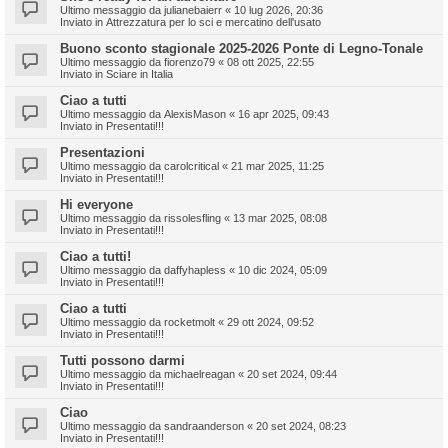
Ultimo messaggio da
julianebaierr
«
10 lug 2026, 20:36
Inviato in
Attrezzatura per lo sci e mercatino dell'usato
Buono sconto stagionale 2025-2026 Ponte di Legno-Tonale
Ultimo messaggio da
fiorenzo79
«
08 ott 2025, 22:55
Inviato in
Sciare in Italia
Ciao a tutti
Ultimo messaggio da
AlexisMason
«
16 apr 2025, 09:43
Inviato in
Presentati!!!
Presentazioni
Ultimo messaggio da
carolcritical
«
21 mar 2025, 11:25
Inviato in
Presentati!!!
Hi everyone
Ultimo messaggio da
rissolesfling
«
13 mar 2025, 08:08
Inviato in
Presentati!!!
Ciao a tutti!
Ultimo messaggio da
daffyhapless
«
10 dic 2024, 05:09
Inviato in
Presentati!!!
Ciao a tutti
Ultimo messaggio da
rocketmolt
«
29 ott 2024, 09:52
Inviato in
Presentati!!!
Tutti possono darmi
Ultimo messaggio da
michaelreagan
«
20 set 2024, 09:44
Inviato in
Presentati!!!
Ciao
Ultimo messaggio da
sandraanderson
«
20 set 2024, 08:23
Inviato in
Presentati!!!