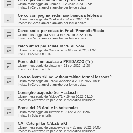
Ultimo messaggio da
Kinder95
«
25 nov 2023, 22:34
Inviato in
Cerca amici e amiche per le tue sciate
Cerco compagnia settimana bianca a febbraio
Ultimo messaggio da
Orietta66
«
24 nov 2023, 18:53
Inviato in
Cerca amici e amiche per le tue sciate
Cerco amici per sciate in Friuli/Pramollo/Sesto
Ultimo messaggio da
Andrea.m
«
26 dic 2022, 14:57
Inviato in
Cerca amici e amiche per le tue sciate
cerco amici per sciare in val di Sole
Ultimo messaggio da
Gianca-sci
«
01 nov 2022, 21:37
Inviato in
Sciare in Italia
Ponte dell'Immacolata a PREDAZZO (Tn)
Ultimo messaggio da
ziettone
«
21 set 2022, 11:20
Inviato in
Sciare in Italia
How to learn skiing without taking formal lessons?
Ultimo messaggio da
FrankGonzalea
«
29 lug 2022, 08:49
Inviato in
Cerca amici e amiche per le tue sciate
Consiglio acquisto Sci + attacchi
Ultimo messaggio da
fabiobe71
«
28 lug 2022, 09:16
Inviato in
Attrezzatura per lo sci e mercatino dell'usato
Ponte del 25 Aprile in Valsenales
Ultimo messaggio da
ziettone
«
03 apr 2022, 15:07
Inviato in
Sciare in Italia
CAT Caterpillar CALZE SKI
Ultimo messaggio da
vintagevictims
«
26 mar 2022, 14:05
Inviato in
Attrezzatura per lo sci e mercatino dell'usato