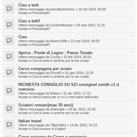
Ciao a tutti
Ultimo messaggio da
priscillasimmons
«
20 set 2024, 05:09
Inviato in
Presentati!!!
Ciao a tutti!
Ultimo messaggio da
GordonMurphy
«
28 mar 2024, 11:15
Inviato in
Presentati!!!
Ciao
Ultimo messaggio da
Beene1998
«
22 mar 2024, 09:53
Inviato in
Presentati!!!
Aprica - Ponte di Legno - Passo Tonale
Ultimo messaggio da
Cryzia
«
15 feb 2024, 06:53
Inviato in
Cerca amici e amiche per le tue sciate
Cerco compagnia per sciare
Ultimo messaggio da
Enzo65
«
01 gen 2024, 22:25
Inviato in
Cerca amici e amiche per le tue sciate
RICHIESTA CONSIGLIO SU SCI rossignol zenith z1 it
oversize
Ultimo messaggio da
Khiara
«
31 dic 2023, 17:15
Inviato in
Attrezzatura per lo sci e mercatino dell'usato
Sciatori romani(max 35 anni)
Ultimo messaggio da
Andreabb
«
18 dic 2023, 22:28
Inviato in
Cerca amici e amiche per le tue sciate
Italian travel
Ultimo messaggio da
TillerGibbs
«
14 dic 2023, 10:23
Inviato in
Discussions in English
Cerco persone da Como o provincia