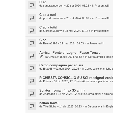
Ciao
da
sandraanderson
» 20 set 2024, 08:23 » in
Presentati!!!
Ciao a tutti
da
priscillasimmons
» 20 set 2024, 05:09 » in
Presentati!!!
Ciao a tutti!
da
GordonMurphy
» 28 mar 2024, 11:15 » in
Presentati!!!
Ciao
da
Beene1998
» 22 mar 2024, 09:53 » in
Presentati!!!
Aprica - Ponte di Legno - Passo Tonale
da
Cryzia
» 15 feb 2024, 06:53 » in
Cerca amici e amiche
Cerco compagnia per sciare
da
Enzo65
» 01 gen 2024, 22:25 » in
Cerca amici e amiche pe
RICHIESTA CONSIGLIO SU SCI rossignol zenith
da
Khiara
» 31 dic 2023, 17:15 » in
Attrezzatura per lo sci e 
Sciatori romani(max 35 anni)
da
Andreabb
» 18 dic 2023, 22:28 » in
Cerca amici e amiche 
Italian travel
da
TillerGibbs
» 14 dic 2023, 10:23 » in
Discussions in Engli