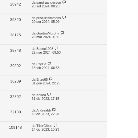
da
sandraanderson
28942
20 set 2024, 08:23
da
priscillasimmons
39320
20 set 2024, 05:09
da
GordonMurphy
38175
28 mar 2024, 11:15
da
Beene1998
38748
22 mar 2024, 09:53
da
Cryzia
39892
15 feb 2024, 06:53
da
Enzo65
36209
01 gen 2024, 22:25
da
Khiara
32892
31 dic 2023, 17:15
da
Andreabb
32130
18 dic 2023, 22:28
da
TillerGibbs
109148
14 dic 2023, 10:23