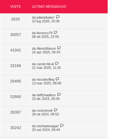
VISITE
ULTIMO MESSAGGIO
da
julianebaierr
2620
10 lug 2026, 20:36
da
fiorenzo79
30057
08 ott 2025, 22:55
da
AlexisMason
41041
16 apr 2025, 09:43
da
carolcritical
32166
21 mar 2025, 11:25
da
rissolesfling
26495
13 mar 2025, 08:08
da
daffyhapless
52660
10 dic 2024, 05:09
da
rocketmolt
26387
29 ott 2024, 09:52
da
michaelreagan
30242
20 set 2024, 09:44