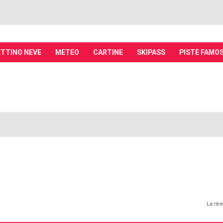
TTINO NEVE
METEO
CARTINE
SKIPASS
PISTE FAMO
it - Discussioni su località sciistiche,
piste, sci e materiali
tiche, piste sci, funivie e molto altro
La rice