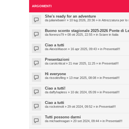
ARGOMENTI
She's ready for an adventure
da
julianebaierr
» 10 lug 2026, 20:36 » in
Attrezzatura per lo 
Buono sconto stagionale 2025-2026 Ponte di L
da
fiorenzo79
» 08 ott 2025, 22:55 » in
Sciare in Italia
Ciao a tutti
da
AlexisMason
» 16 apr 2025, 09:43 » in
Presentati!!!
Presentazioni
da
carolcritical
» 21 mar 2025, 11:25 » in
Presentati!!!
Hi everyone
da
rissolesfling
» 13 mar 2025, 08:08 » in
Presentati!!!
Ciao a tutti!
da
daffyhapless
» 10 dic 2024, 05:09 » in
Presentati!!!
Ciao a tutti
da
rocketmolt
» 29 ott 2024, 09:52 » in
Presentati!!!
Tutti possono darmi
da
michaelreagan
» 20 set 2024, 09:44 » in
Presentati!!!