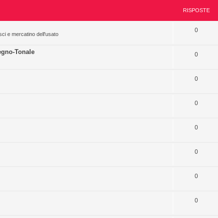
RISPOSTE
0
sci e mercatino dell'usato
egno-Tonale
0
0
0
0
0
0
0