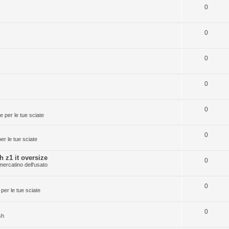
0
0
0
0
0
 per le tue sciate
0
r le tue sciate
 z1 it oversize
0
mercatino dell'usato
0
per le tue sciate
0
sh