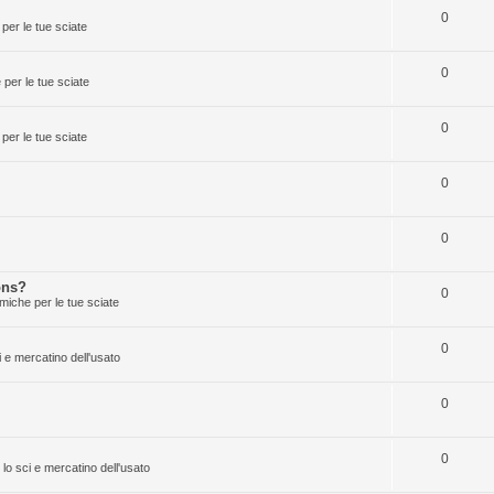
0
per le tue sciate
0
per le tue sciate
0
per le tue sciate
0
0
ons?
0
miche per le tue sciate
0
i e mercatino dell'usato
0
0
 lo sci e mercatino dell'usato