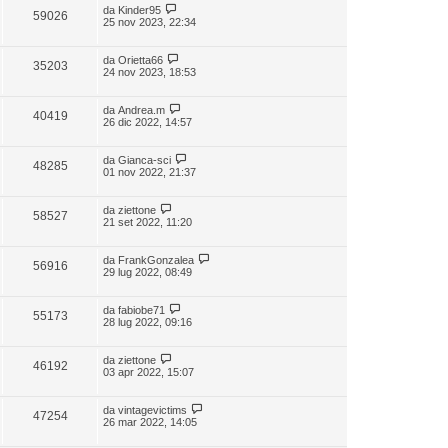
da
Kinder95
59026
25 nov 2023, 22:34
da
Orietta66
35203
24 nov 2023, 18:53
da
Andrea.m
40419
26 dic 2022, 14:57
da
Gianca-sci
48285
01 nov 2022, 21:37
da
ziettone
58527
21 set 2022, 11:20
da
FrankGonzalea
56916
29 lug 2022, 08:49
da
fabiobe71
55173
28 lug 2022, 09:16
da
ziettone
46192
03 apr 2022, 15:07
da
vintagevictims
47254
26 mar 2022, 14:05