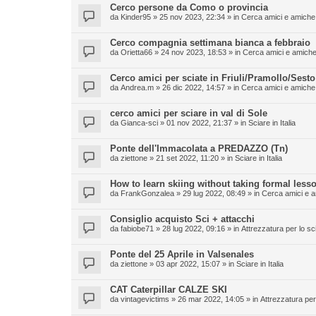
Cerco persone da Como o provincia
da
Kinder95
» 25 nov 2023, 22:34 » in
Cerca amici e amiche 
Cerco compagnia settimana bianca a febbraio
da
Orietta66
» 24 nov 2023, 18:53 » in
Cerca amici e amiche 
Cerco amici per sciate in Friuli/Pramollo/Sesto
da
Andrea.m
» 26 dic 2022, 14:57 » in
Cerca amici e amiche 
cerco amici per sciare in val di Sole
da
Gianca-sci
» 01 nov 2022, 21:37 » in
Sciare in Italia
Ponte dell'Immacolata a PREDAZZO (Tn)
da
ziettone
» 21 set 2022, 11:20 » in
Sciare in Italia
How to learn skiing without taking formal less
da
FrankGonzalea
» 29 lug 2022, 08:49 » in
Cerca amici e a
Consiglio acquisto Sci + attacchi
da
fabiobe71
» 28 lug 2022, 09:16 » in
Attrezzatura per lo sc
Ponte del 25 Aprile in Valsenales
da
ziettone
» 03 apr 2022, 15:07 » in
Sciare in Italia
CAT Caterpillar CALZE SKI
da
vintagevictims
» 26 mar 2022, 14:05 » in
Attrezzatura per