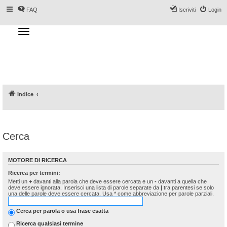
FAQ
Iscriviti
Login
T
o
g
Forum DoveSciare.it - Discussioni su
g
l
località sciistiche, impianti a fune, piste, sci
e
n
e materiali
a
v
i
g
a
Indice
t
i
o
n
Cerca
MOTORE DI RICERCA
Ricerca per termini:
Metti un
+
davanti alla parola che deve essere cercata e un
-
davanti a quella che
deve essere ignorata. Inserisci una lista di parole separate da
|
tra parentesi se solo
una delle parole deve essere cercata. Usa * come abbreviazione per parole parziali.
Cerca per parola o usa frase esatta
Ricerca qualsiasi termine