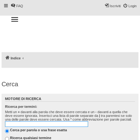
FAQ
Iscriviti
Login
T
o
g
Forum DoveSciare.it - Discussioni su
g
l
località sciistiche, impianti a fune, piste, sci
e
n
e materiali
a
v
i
g
a
Indice
t
i
o
n
Cerca
MOTORE DI RICERCA
Ricerca per termini:
Metti un
+
davanti alla parola che deve essere cercata e un
-
davanti a quella che
deve essere ignorata. Inserisci una lista di parole separate da
|
tra parentesi se solo
una delle parole deve essere cercata. Usa * come abbreviazione per parole parziali.
Cerca per parola o usa frase esatta
Ricerca qualsiasi termine