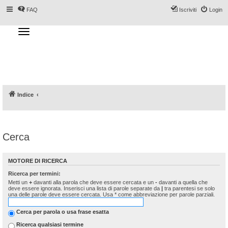
FAQ
Iscriviti
Login
T
o
g
Forum DoveSciare.it - Discussioni su
g
l
località sciistiche, impianti a fune, piste, sci
e
n
e materiali
a
v
i
g
a
Indice
t
i
o
n
Cerca
MOTORE DI RICERCA
Ricerca per termini:
Metti un
+
davanti alla parola che deve essere cercata e un
-
davanti a quella che
deve essere ignorata. Inserisci una lista di parole separate da
|
tra parentesi se solo
una delle parole deve essere cercata. Usa * come abbreviazione per parole parziali.
Cerca per parola o usa frase esatta
Ricerca qualsiasi termine