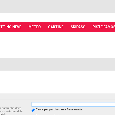
TTINO NEVE
METEO
CARTINE
SKIPASS
PISTE FAMO
it - Discussioni su località sciistiche,
piste, sci e materiali
tiche, piste sci, funivie e molto altro
a quella che deve
Cerca per parola o usa frase esatta
i se solo una delle
iali.