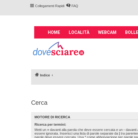
Collegamenti Rapidi
FAQ
M
HOME
LOCALITÀ
WEBCAM
BOLLE
a
i
Forum DoveSciare.
n
impianti a fune, 
n
Parliamo nel forum di località sciis
a
v
Indice
i
g
a
t
Cerca
i
o
n
MOTORE DI RICERCA
Ricerca per termini:
Metti un
+
davanti alla parola che deve essere cercata e un
-
davanti 
essere ignorata. Inserisci una lista di parole separate da
|
tra parentes
parole deve essere cercata. Usa * come abbreviazione per parole parz