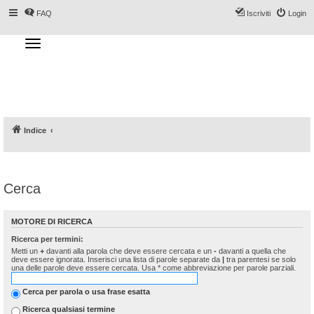
FAQ
Iscriviti
Login
T
o
g
Forum DoveSciare.it - Discussioni su
g
l
località sciistiche, impianti a fune, piste, sci
e
n
e materiali
a
v
i
g
a
Indice
t
i
o
n
Cerca
MOTORE DI RICERCA
Ricerca per termini:
Metti un
+
davanti alla parola che deve essere cercata e un
-
davanti a quella che
deve essere ignorata. Inserisci una lista di parole separate da
|
tra parentesi se solo
una delle parole deve essere cercata. Usa * come abbreviazione per parole parziali.
Cerca per parola o usa frase esatta
Ricerca qualsiasi termine