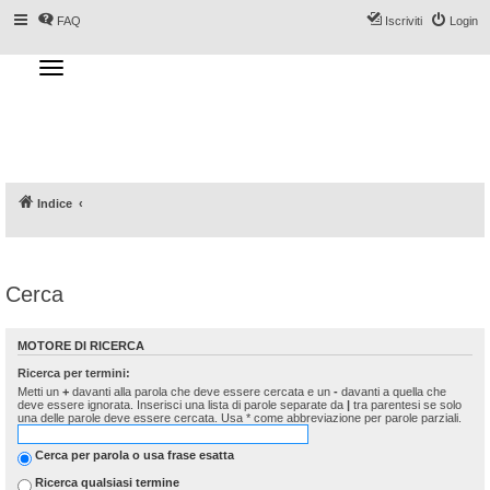
FAQ
Iscriviti
Login
T
o
g
Forum DoveSciare.it - Discussioni su
g
l
località sciistiche, impianti a fune, piste, sci
e
n
e materiali
a
v
i
g
a
Indice
t
i
o
n
Cerca
MOTORE DI RICERCA
Ricerca per termini:
Metti un
+
davanti alla parola che deve essere cercata e un
-
davanti a quella che
deve essere ignorata. Inserisci una lista di parole separate da
|
tra parentesi se solo
una delle parole deve essere cercata. Usa * come abbreviazione per parole parziali.
Cerca per parola o usa frase esatta
Ricerca qualsiasi termine