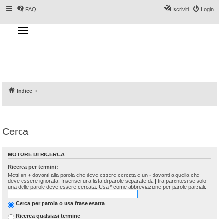
FAQ
Iscriviti
Login
T
o
g
Forum DoveSciare.it - Discussioni su
g
l
località sciistiche, impianti a fune, piste, sci
e
n
e materiali
a
v
i
g
a
Indice
t
i
o
n
Cerca
MOTORE DI RICERCA
Ricerca per termini:
Metti un
+
davanti alla parola che deve essere cercata e un
-
davanti a quella che
deve essere ignorata. Inserisci una lista di parole separate da
|
tra parentesi se solo
una delle parole deve essere cercata. Usa * come abbreviazione per parole parziali.
Cerca per parola o usa frase esatta
Ricerca qualsiasi termine