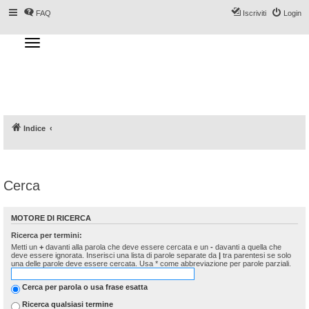
FAQ
Iscriviti
Login
T
o
g
Forum DoveSciare.it - Discussioni su
g
l
località sciistiche, impianti a fune, piste, sci
e
n
e materiali
a
v
i
g
a
Indice
t
i
o
n
Cerca
MOTORE DI RICERCA
Ricerca per termini:
Metti un
+
davanti alla parola che deve essere cercata e un
-
davanti a quella che
deve essere ignorata. Inserisci una lista di parole separate da
|
tra parentesi se solo
una delle parole deve essere cercata. Usa * come abbreviazione per parole parziali.
Cerca per parola o usa frase esatta
Ricerca qualsiasi termine