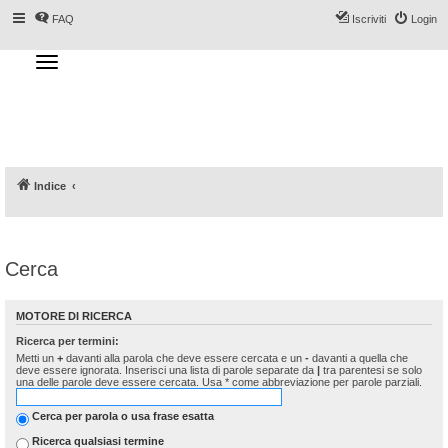
FAQ
Iscriviti
Login
T
o
g
Forum DoveSciare.it - Discussioni su
g
l
località sciistiche, impianti a fune, piste, sci
e
n
e materiali
a
v
i
g
a
Indice
t
i
o
n
Cerca
MOTORE DI RICERCA
Ricerca per termini:
Metti un
+
davanti alla parola che deve essere cercata e un
-
davanti a quella che
deve essere ignorata. Inserisci una lista di parole separate da
|
tra parentesi se solo
una delle parole deve essere cercata. Usa * come abbreviazione per parole parziali.
Cerca per parola o usa frase esatta
Ricerca qualsiasi termine