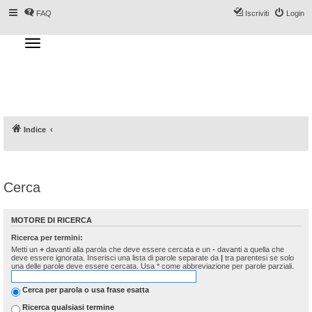
FAQ
Iscriviti
Login
T
o
g
Forum DoveSciare.it - Discussioni su
g
l
località sciistiche, impianti a fune, piste, sci
e
n
e materiali
a
v
i
g
a
Indice
t
i
o
n
Cerca
MOTORE DI RICERCA
Ricerca per termini:
Metti un
+
davanti alla parola che deve essere cercata e un
-
davanti a quella che
deve essere ignorata. Inserisci una lista di parole separate da
|
tra parentesi se solo
una delle parole deve essere cercata. Usa * come abbreviazione per parole parziali.
Cerca per parola o usa frase esatta
Ricerca qualsiasi termine