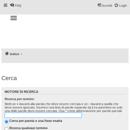
FAQ
Iscriviti
Login
T
o
g
Forum DoveSciare.it - Discussioni su
g
l
località sciistiche, impianti a fune, piste, sci
e
n
e materiali
a
v
i
g
a
Indice
t
i
o
n
Cerca
MOTORE DI RICERCA
Ricerca per termini:
Metti un
+
davanti alla parola che deve essere cercata e un
-
davanti a quella che
deve essere ignorata. Inserisci una lista di parole separate da
|
tra parentesi se solo
una delle parole deve essere cercata. Usa * come abbreviazione per parole parziali.
Cerca per parola o usa frase esatta
Ricerca qualsiasi termine