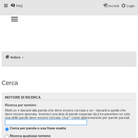
FAQ
Iscriviti
Login
T
o
g
Forum DoveSciare.it - Discussioni su
g
l
località sciistiche, impianti a fune, piste, sci
e
n
e materiali
a
v
i
g
a
Indice
t
i
o
n
Cerca
MOTORE DI RICERCA
Ricerca per termini:
Metti un
+
davanti alla parola che deve essere cercata e un
-
davanti a quella che
deve essere ignorata. Inserisci una lista di parole separate da
|
tra parentesi se solo
una delle parole deve essere cercata. Usa * come abbreviazione per parole parziali.
Cerca per parola o usa frase esatta
Ricerca qualsiasi termine