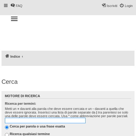
FAQ
Iscriviti
Login
T
o
g
Forum DoveSciare.it - Discussioni su
g
l
località sciistiche, impianti a fune, piste, sci
e
n
e materiali
a
v
i
g
a
Indice
t
i
o
n
Cerca
MOTORE DI RICERCA
Ricerca per termini:
Metti un
+
davanti alla parola che deve essere cercata e un
-
davanti a quella che
deve essere ignorata. Inserisci una lista di parole separate da
|
tra parentesi se solo
una delle parole deve essere cercata. Usa * come abbreviazione per parole parziali.
Cerca per parola o usa frase esatta
Ricerca qualsiasi termine