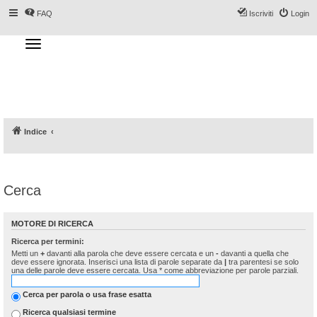
FAQ
Iscriviti
Login
T
o
g
Forum DoveSciare.it - Discussioni su
g
l
località sciistiche, impianti a fune, piste, sci
e
n
e materiali
a
v
i
g
a
Indice
t
i
o
n
Cerca
MOTORE DI RICERCA
Ricerca per termini:
Metti un
+
davanti alla parola che deve essere cercata e un
-
davanti a quella che
deve essere ignorata. Inserisci una lista di parole separate da
|
tra parentesi se solo
una delle parole deve essere cercata. Usa * come abbreviazione per parole parziali.
Cerca per parola o usa frase esatta
Ricerca qualsiasi termine