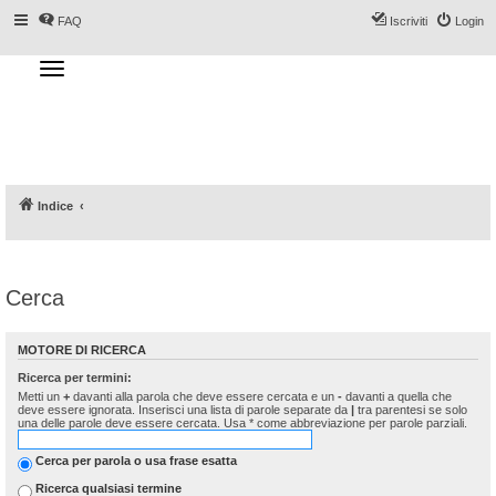
FAQ
Iscriviti
Login
T
o
g
Forum DoveSciare.it - Discussioni su
g
l
località sciistiche, impianti a fune, piste, sci
e
n
e materiali
a
v
i
g
a
Indice
t
i
o
n
Cerca
MOTORE DI RICERCA
Ricerca per termini:
Metti un
+
davanti alla parola che deve essere cercata e un
-
davanti a quella che
deve essere ignorata. Inserisci una lista di parole separate da
|
tra parentesi se solo
una delle parole deve essere cercata. Usa * come abbreviazione per parole parziali.
Cerca per parola o usa frase esatta
Ricerca qualsiasi termine