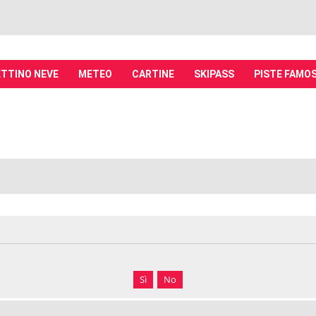
TTINO NEVE
METEO
CARTINE
SKIPASS
PISTE FAMO
it - Discussioni su località sciistiche,
piste, sci e materiali
tiche, piste sci, funivie e molto altro