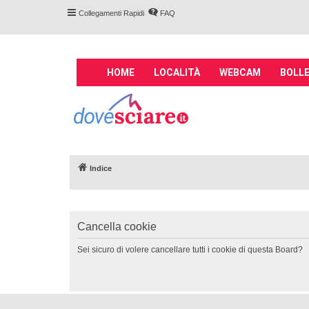
Collegamenti Rapidi
FAQ
M
HOME
LOCALITÀ
WEBCAM
BOLLE
a
i
Forum DoveSciare.
n
impianti a fune, 
n
Parliamo nel forum di località sciis
a
v
Indice
i
g
a
t
Cancella cookie
i
o
Sei sicuro di volere cancellare tutti i cookie di questa Board?
n