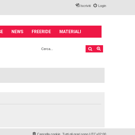
Iscriviti
Login
SE
NEWS
FREERIDE
MATERIALI
Cerca
Ricerca avanzata
Cancella cookie
Tutti gli orari sono
UTC+02:00